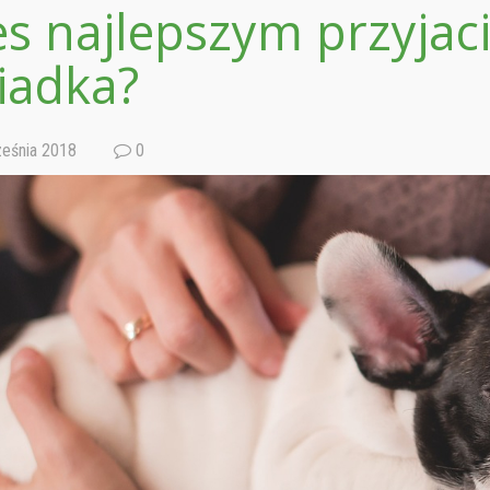
es najlepszym przyjaci
iadka?
eśnia 2018
0