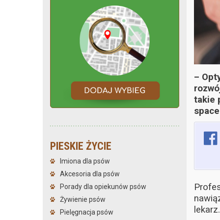
– Opt
rozwój
takie 
space
PIESKIE ŻYCIE
Imiona dla psów
Akcesoria dla psów
Profes
Porady dla opiekunów psów
nawiąz
Żywienie psów
lekarz.
Pielęgnacja psów