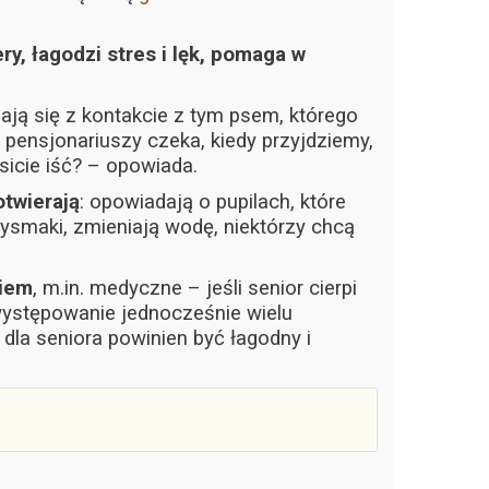
y, łagodzi stres i lęk, pomaga w
ją się z kontakcie z tym psem, którego
 pensjonariuszy czeka, kiedy przyjdziemy,
icie iść? – opowiada.
otwierają
: opowiadają o pupilach, które
zysmaki, zmieniają wodę, niektórzy chcą
ciem
, m.in. medyczne – jeśli senior cierpi
 występowanie jednocześnie wielu
dla seniora powinien być łagodny i