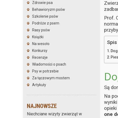
Zwierz
Zdrowie psa
zadban
Behawioryzm psów
Szkolenie psów
Prof. 
Podróże z psem
norma
przyb
Rasy psów
Książki
Spis 
Na wesoło
Konkursy
Dog
Pie
Recenzje
Wiadomości o psach
Psy w potrzebie
Do
Za tęczowym mostem
Artykuły
Są don
Na poc
wyniki
NAJNOWSZE
opieki
Niechciane wizyty zwierząt w
one do