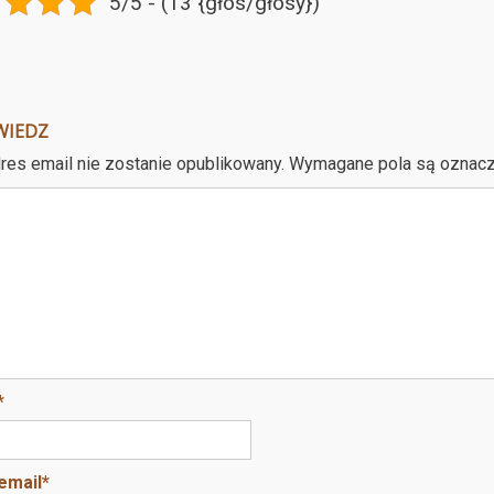
5/5 - (13 {głos/głosy})
WIEDZ
res email nie zostanie opublikowany.
Wymagane pola są oznac
*
email
*