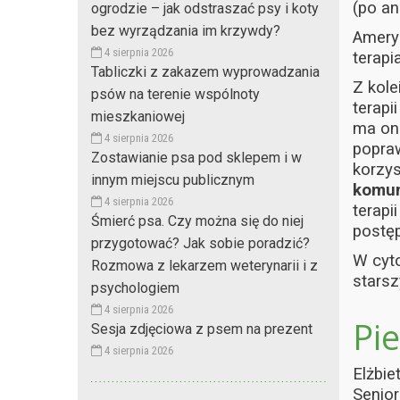
(po an
ogrodzie – jak odstraszać psy i koty
bez wyrządzania im krzywdy?
Amery
4 sierpnia 2026
terap
Tabliczki z zakazem wyprowadzania
Z kole
psów na terenie wspólnoty
terapi
mieszkaniowej
ma o
4 sierpnia 2026
popraw
Zostawianie psa pod sklepem i w
korzys
innym miejscu publicznym
komun
4 sierpnia 2026
terapi
Śmierć psa. Czy można się do niej
postę
przygotować? Jak sobie poradzić?
W cyto
Rozmowa z lekarzem weterynarii i z
starsz
psychologiem
4 sierpnia 2026
Pi
Sesja zdjęciowa z psem na prezent
4 sierpnia 2026
Elżbie
Senior