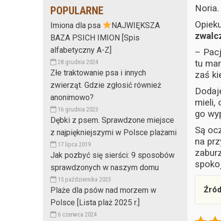
Noria.
POPULARNE
Opieku
Imiona dla psa
NAJWIĘKSZA
zwalc
BAZA PSICH IMION [Spis
alfabetyczny A-Z]
– Pacj
28 grudnia 2024
tu mam
Złe traktowanie psa i innych
zaś ki
zwierząt. Gdzie zgłosić również
Dodaje
anonimowo?
mieli,
16 grudnia 2023
go wy
Dębki z psem. Sprawdzone miejsce
Są oc
z najpiękniejszymi w Polsce plażami
na prz
17 lipca 2019
zaburz
Jak pozbyć się sierści: 9 sposobów
spokoj
sprawdzonych w naszym domu
15 października 2023
Źród
Plaże dla psów nad morzem w
Polsce [Lista plaż 2025 r.]
6 czerwca 2024