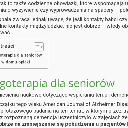
ak to także codzienne obowiązki, które wspomagają 
ia o wyżywienie czy wyprowadzania na spacery – pol
Opala zwraca jednak uwagę, że jeśli kontakty babci cz
lne kontakty międzyludzkie, nie jest dobrze – wtedy
ywać.
treści
oterapia dla seniorów
s w domu opieki
goterapia dla seniorów
iesienia naukowe dotyczące wspierania terapii demenc
zątku tego wieku American Journal of Alzheimer Dis
 pilotażowego badania na ten temat, w którym przez t
 z rozpoznaną demencją uczestniczyło w zajęciach ze
brze na zmniejszenie się pobudzenia u pacjentów bi