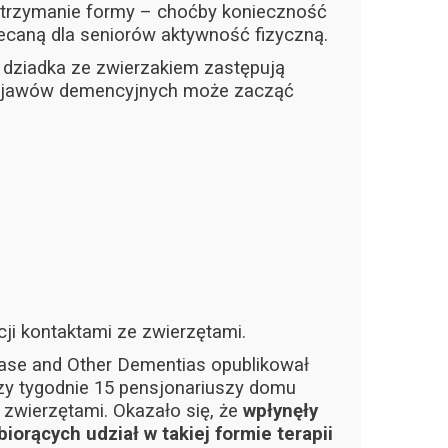
utrzymanie formy – choćby konieczność
ecaną dla seniorów aktywność fizyczną.
y dziadka ze zwierzakiem zastępują
 objawów demencyjnych może zacząć
ji kontaktami ze zwierzętami.
ease and Other Dementias opublikował
rzy tygodnie 15 pensjonariuszy domu
 zwierzętami. Okazało się, że
wpłynęły
orących udział w takiej formie terapii