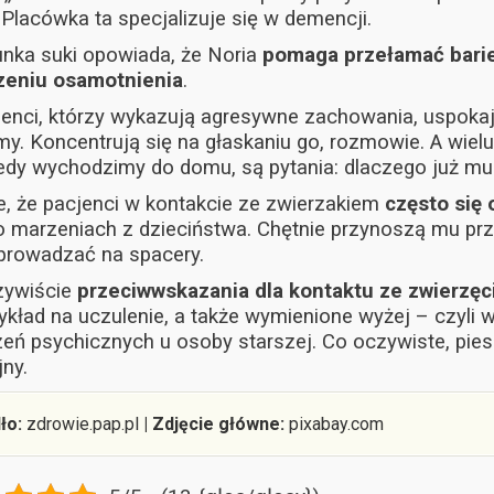
 Placówka ta specjalizuje się w demencji.
nka suki opowiada, że Noria
pomaga przełamać barier
zeniu osamotnienia
.
enci, którzy wykazują agresywne zachowania, uspokaja
y. Koncentrują się na głaskaniu go, rozmowie. A wielu
edy wychodzimy do domu, są pytania: dlaczego już mus
, że pacjenci w kontakcie ze zwierzakiem
często się 
 o marzeniach z dzieciństwa. Chętnie przynoszą mu pr
prowadzać na spacery.
zywiście
przeciwwskazania dla kontaktu ze zwierzę
ykład na uczulenie, a także wymienione wyżej – czyli
eń psychicznych u osoby starszej. Co oczywiste, pies 
ny.
ło:
zdrowie.pap.pl
|
Zdjęcie główne:
pixabay.com