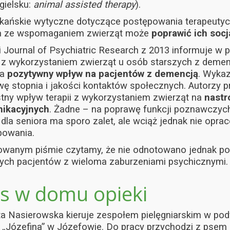
gielsku:
animal assisted therapy
).
kańskie wytyczne dotyczące postępowania terapeutyc
ia ze wspomaganiem zwierząt może
poprawić ich socj
i Journal of Psychiatric Research z 2013 informuje w
i z wykorzystaniem zwierząt u osób starszych z demen
na
pozytywny wpływ na pacjentów z demencją
. Wyka
ę stopnia i jakości kontaktów społecznych. Autorzy pr
tny wpływ terapii z wykorzystaniem zwierząt na
nastr
ikacyjnych
. Żadne – na poprawę funkcji poznawczych
i dla seniora ma sporo zalet, ale wciąż jednak nie 
powania.
wanym piśmie czytamy, że nie odnotowano jednak poz
ych pacjentów z wieloma zaburzeniami psychicznymi.
es w domu opieki
ta Nasierowska kieruje zespołem pielęgniarskim w p
 „Józefina” w Józefowie. Do pracy przychodzi z psem