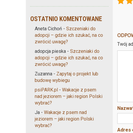
OSTATNIO KOMENTOWANE
Aneta Cichoń
-
Szczeniaki do
ODPO
adopcji – gdzie ich szukać, na co
zwrócić uwagę?
Twój ad
adopcja pieska
-
Szczeniaki do
adopcji – gdzie ich szukać, na co
zwrócić uwagę?
Zuzanna
-
Zapytaj o projekt lub
budowę wybiegu
psiPARK.pl
-
Wakacje z psem
nad jeziorem – jaki region Polski
wybrać?
Nazwa
Ja
-
Wakacje z psem nad
jeziorem – jaki region Polski
wybrać?
Adres 