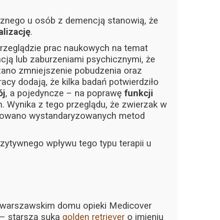
znego u osób z demencją stanowią, że
alizację
.
 przeglądzie prac naukowych na temat
cją lub zaburzeniami psychicznymi, że
zano zmniejszenie pobudzenia oraz
acy dodają, że kilka badań potwierdziło
ój
, a pojedyncze – na poprawę
funkcji
. Wynika z tego przeglądu, że zwierzak w
opracowano wystandaryzowanych metod
ytywnego wpływu tego typu terapii u
odwarszawskim domu opieki Medicover
 – starszą suką
golden retriever
o imieniu