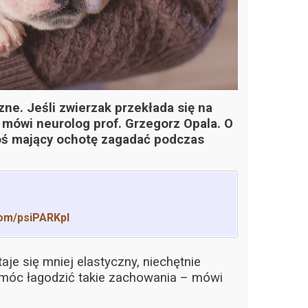
ne. Jeśli zwierzak przekłada się na
– mówi neurolog prof. Grzegorz Opala. O
ktoś mający ochotę zagadać podczas
om/psiPARKpl
je się mniej elastyczny, niechętnie
móc łagodzić takie zachowania – mówi