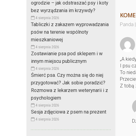
ogrodzie – jak odstraszać psy i koty
bez wyrządzania im krzywdy?
KOME
4 sierpnia 2026
Panda |
Tabliczki z zakazem wyprowadzania
psów na terenie wspólnoty
mieszkaniowej
4 sierpnia 2026
Zostawianie psa pod sklepem i w
„A kied
innym miejscu publicznym
I psu c
4 sierpnia 2026
To nied
Śmierć psa. Czy można się do niej
Przecie
przygotować? Jak sobie poradzić?
Z tobą 
Rozmowa z lekarzem weterynarii i z
psychologiem
4 sierpnia 2026
Sesja zdjęciowa z psem na prezent
4 sierpnia 2026
D