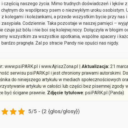
 i częścią naszego życia. Mimo trudnych doświadczeń i lęków 
i chętnym do współpracy psem o niezwykłym uroku osobistym. Uwi
z kolegami i koleżankami, a przede wszystkim bycie przy nas i
i zasypiała. Codziennie. Taka pozostaje w naszej pamięci – wyją
ie czuje już bólu i nie boi się kolejnej nocy. Dołączyła w błogim 
emy wszystkim za wszystkie spotkania, wspólne spacery i każdy 
 bardzo pragnęła. Żal po stracie Pandy nie opuści nas nigdy.
r:
www.psiPARK.pl i www.AjriszZona.pl |
Aktualizacja:
21 marca 
ność serwisu psiPARK.pl i jest chroniony prawami autorskimi. 
śnika do niniejszego artykułu w mediach społecznościowych ora
rzystywanie artykułu w całości lub części bez pisemnej zgody w
że być ścigane prawnie.
Zdjęcie tytułowe
: psiPARK.pl (Panda)
5/5 - (2 {głos/głosy})