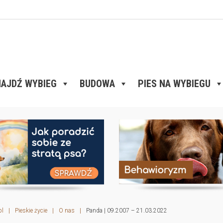
AJDŹ WYBIEG
BUDOWA
PIES NA WYBIEGU
pl
|
Pieskie życie
|
O nas
|
Panda | 09.2007 – 21.03.2022