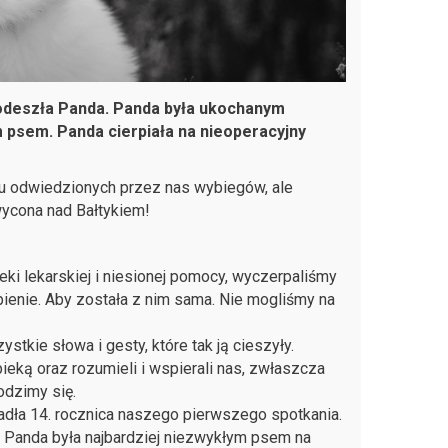
ą, odeszła Panda. Panda była ukochanym
 psem. Panda cierpiała na nieoperacyjny
elu odwiedzionych przez nas wybiegów, ale
hwycona nad Bałtykiem!
ki lekarskiej i niesionej pomocy, wyczerpaliśmy
pienie. Aby została z nim sama. Nie mogliśmy na
stkie słowa i gesty, które tak ją cieszyły.
ieką oraz rozumieli i wspierali nas, zwłaszcza
odzimy się.
padła 14. rocznica naszego pierwszego spotkania.
. Panda była najbardziej niezwykłym psem na