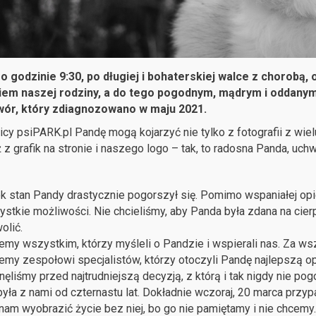
 o godzinie 9:30, po długiej i bohaterskiej walce z chorob
iem naszej rodziny, a do tego pogodnym, mądrym i oddanym
ór, który zdiagnozowano w maju 2021.
icy psiPARK.pl Pandę mogą kojarzyć nie tylko z fotografii z wi
 z grafik na stronie i naszego logo – tak, to radosna Panda, uc
k stan Pandy drastycznie pogorszył się. Pomimo wspaniałej opie
ystkie możliwości. Nie chcieliśmy, aby Panda była zdana na cier
olić.
emy wszystkim, którzy myśleli o Pandzie i wspierali nas. Za wszy
emy zespołowi specjalistów, którzy otoczyli Pandę najlepszą op
nęliśmy przed najtrudniejszą decyzją, z którą i tak nigdy nie pog
yła z nami od czternastu lat. Dokładnie wczoraj, 20 marca przy
nam wyobrazić życie bez niej, bo go nie pamiętamy i nie chcemy