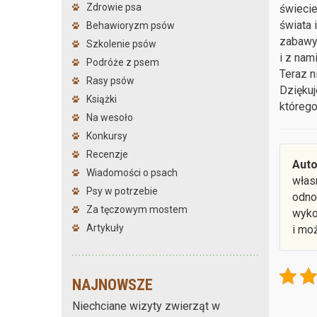
Zdrowie psa
świecie
świata 
Behawioryzm psów
zabawy 
Szkolenie psów
i z nam
Podróże z psem
Teraz n
Rasy psów
Dziękuj
Książki
którego
Na wesoło
Konkursy
Recenzje
Auto
Wiadomości o psach
włas
Psy w potrzebie
odno
Za tęczowym mostem
wyko
Artykuły
i mo
NAJNOWSZE
Niechciane wizyty zwierząt w