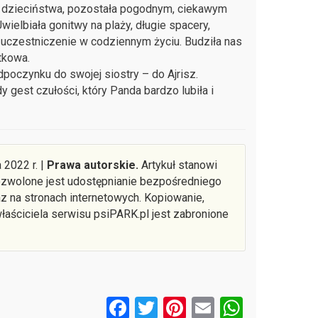
z dzieciństwa, pozostała pogodnym, ciekawym
elbiała gonitwy na plaży, długie spacery,
 uczestniczenie w codziennym życiu. Budziła nas
tkowa.
odpoczynku do swojej siostry – do Ajrisz.
gest czułości, który Panda bardzo lubiła i
2022 r. |
Prawa autorskie.
Artykuł stanowi
Dozwolone jest udostępnianie bezpośredniego
z na stronach internetowych. Kopiowanie,
łaściciela serwisu psiPARK.pl jest zabronione
F
T
Pi
E
W