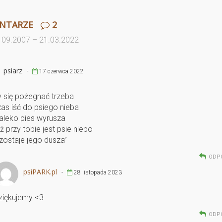
NTARZE
2
 09.2007 – 21.03.2022
psiarz
-
17 czerwca 2022
y się pożegnać trzeba
zas iść do psiego nieba
aleko pies wyrusza
ż przy tobie jest psie niebo
zostaje jego dusza”
ODP
psiPARK.pl
-
28 listopada 2023
ziękujemy <3
ODP