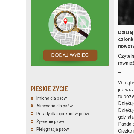
Dzisiaj
członk
nowotw
Czyteln
również
—
W piąte
PIESKIE ŻYCIE
już wsz
to pozw
Imiona dla psów
Dziękuj
Akcesoria dla psów
Dziękuj
Porady dla opiekunów psów
gdy sta
Żywienie psów
Panda b
Pielęgnacja psów
Ciężko 