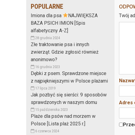
POPULARNE
ODPO
Twój ad
Imiona dla psa
NAJWIĘKSZA
BAZA PSICH IMION [Spis
alfabetyczny A-Z]
28 grudnia 2024
Złe traktowanie psa i innych
zwierząt. Gdzie zgłosić również
anonimowo?
16 grudnia 2023
Dębki z psem. Sprawdzone miejsce
Nazwa
z najpiękniejszymi w Polsce plażami
17 lipca 2019
Jak pozbyć się sierści: 9 sposobów
sprawdzonych w naszym domu
Adres 
15 października 2023
Plaże dla psów nad morzem w
Polsce [Lista plaż 2025 r.]
Przec
6 czerwca 2024