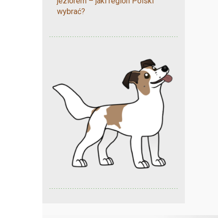
jeziorem – jaki region Polski
wybrać?