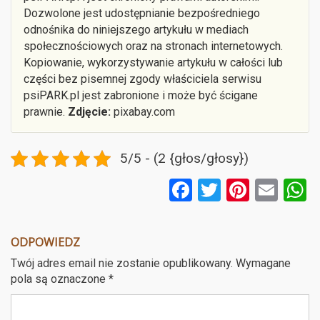
Dozwolone jest udostępnianie bezpośredniego
odnośnika do niniejszego artykułu w mediach
społecznościowych oraz na stronach internetowych.
Kopiowanie, wykorzystywanie artykułu w całości lub
części bez pisemnej zgody właściciela serwisu
psiPARK.pl jest zabronione i może być ścigane
prawnie.
Zdjęcie:
pixabay.com
5/5 - (2 {głos/głosy})
F
T
Pi
E
a
wi
nt
m
ce
tt
er
ail
a
ODPOWIEDZ
b
er
es
Twój adres email nie zostanie opublikowany.
Wymagane
o
t
pola są oznaczone
*
o