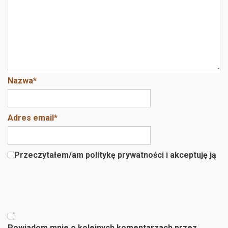
k
Nazwa
*
Adres email
*
Przeczytałem/am politykę prywatności i akceptuję ją
Powiadom mnie o kolejnych komentarzach przez