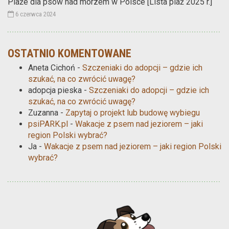
Plaże dla psów nad morzem w Polsce [Lista plaż 2025 r.]
6 czerwca 2024
OSTATNIO KOMENTOWANE
Aneta Cichoń
-
Szczeniaki do adopcji – gdzie ich
szukać, na co zwrócić uwagę?
adopcja pieska
-
Szczeniaki do adopcji – gdzie ich
szukać, na co zwrócić uwagę?
Zuzanna
-
Zapytaj o projekt lub budowę wybiegu
psiPARK.pl
-
Wakacje z psem nad jeziorem – jaki
region Polski wybrać?
Ja
-
Wakacje z psem nad jeziorem – jaki region Polski
wybrać?