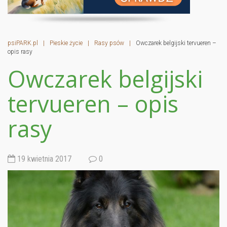
psiPARK.pl
|
Pieskie życie
|
Rasy psów
|
Owczarek belgijski tervueren –
opis rasy
Owczarek belgijski
tervueren – opis
rasy
19 kwietnia 2017
0