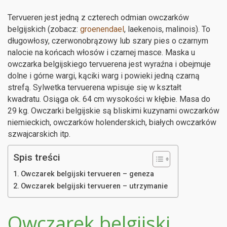
Tervueren jest jedną z czterech odmian owczarków
belgijskich (zobacz:
groenendael
, laekenois, malinois). To
długowłosy, czerwonobrązowy lub szary pies o czarnym
nalocie na końcach włosów i czarnej masce. Maska u
owczarka belgijskiego tervuerena jest wyraźna i obejmuje
dolne i górne wargi, kąciki warg i powieki jedną czarną
strefą. Sylwetka tervuerena wpisuje się w kształt
kwadratu. Osiąga ok. 64 cm wysokości w kłębie. Masa do
29 kg. Owczarki belgijskie są bliskimi kuzynami owczarków
niemieckich, owczarków holenderskich, białych owczarków
szwajcarskich itp.
Spis treści
Owczarek belgijski tervueren – geneza
Owczarek belgijski tervueren – utrzymanie
Owczarek belgijski