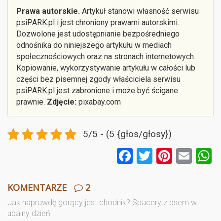
Prawa autorskie.
Artykuł stanowi własność serwisu
psiPARK.pl i jest chroniony prawami autorskimi.
Dozwolone jest udostępnianie bezpośredniego
odnośnika do niniejszego artykułu w mediach
społecznościowych oraz na stronach internetowych.
Kopiowanie, wykorzystywanie artykułu w całości lub
części bez pisemnej zgody właściciela serwisu
psiPARK.pl jest zabronione i może być ścigane
prawnie.
Zdjęcie:
pixabay.com
5/5 - (5 {głos/głosy})
F
T
Pi
E
a
wi
nt
m
ce
tt
er
ail
a
KOMENTARZE
2
b
er
es
Jak naprawdę gorący jest chodnik? Spacery z psem w
upalny dzień
o
t