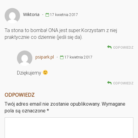
o
Wiktoria
-
17 kwietnia 2017
k
Ta stona to bomba! ONA jest super.Korzystam z niej
praktycznie co dziennie (jeśli się da).
ODPOWIEDZ
psipark.pl
-
17 kwietnia 2017
Dziękujemy
ODPOWIEDZ
ODPOWIEDZ
Twój adres email nie zostanie opublikowany.
Wymagane
pola są oznaczone
*