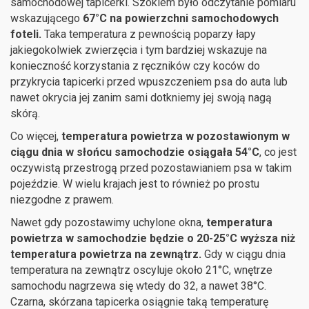
samochodowej tapicerki. Szokiem było odczytanie pomiaru
wskazującego
67°C na powierzchni samochodowych
foteli.
Taka temperatura z pewnością poparzy łapy
jakiegokolwiek zwierzęcia i tym bardziej wskazuje na
konieczność korzystania z ręczników czy koców do
przykrycia tapicerki przed wpuszczeniem psa do auta lub
nawet okrycia jej zanim sami dotkniemy jej swoją nagą
skórą.
Co więcej,
temperatura powietrza w pozostawionym w
ciągu dnia w słońcu samochodzie osiągała 54°C
, co jest
oczywistą przestrogą przed pozostawianiem psa w takim
pojeździe. W wielu krajach jest to również po prostu
niezgodne z prawem.
Nawet gdy pozostawimy uchylone okna,
temperatura
powietrza w samochodzie będzie o 20-25°C wyższa niż
temperatura powietrza na zewnątrz.
Gdy w ciągu dnia
temperatura na zewnątrz oscyluje około 21°C, wnętrze
samochodu nagrzewa się wtedy do 32, a nawet 38°C.
Czarna, skórzana tapicerka osiągnie taką temperaturę