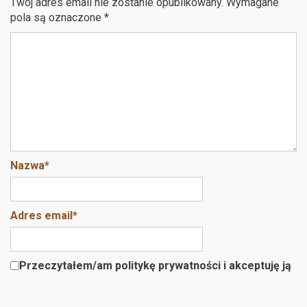
Twój adres email nie zostanie opublikowany.
Wymagane
o
t
pola są oznaczone
*
o
k
Nazwa
*
Adres email
*
Przeczytałem/am politykę prywatności i akceptuję ją