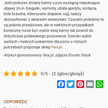
Jeśli podczas zmiany karmy u psa wystąpią niepokojące
objawy (m.in. biegunki, wymioty, utrata apetytu, wzdęcia,
bóle brzucha, intensywne drapanie się), należy
skonsultować z lekarzem weterynarii. Czasami problemy te
są jedynie przejściowe, ale w niektórych przypadkach
konieczny może być wybór innej karmy lub powrót do
dotychczas podawanego pożywienia. Szeroki wybór
suchych i mokrych pokarmów dla psów o różnych
potrzebach proponuje sklep
fera.pl
.
Artykuł sponsorowany fera.pl, zdjęcia Envato Stock
5/5 - (2 {głos/głosy})
F
T
Pi
E
a
wi
nt
m
ce
tt
er
ail
a
ODPOWIEDZ
b
er
es