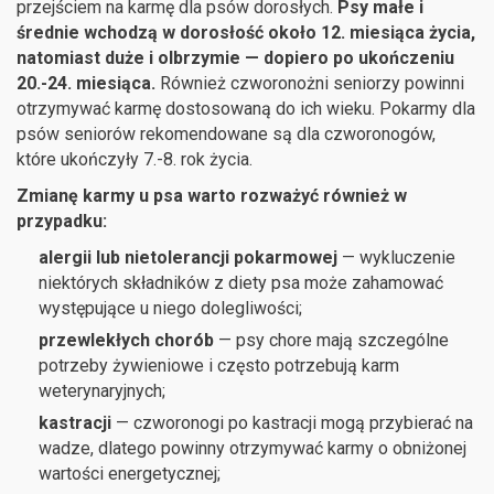
przejściem na karmę dla psów dorosłych.
Psy małe i
średnie wchodzą w dorosłość około 12. miesiąca życia,
natomiast duże i olbrzymie — dopiero po ukończeniu
20.-24. miesiąca.
Również czworonożni seniorzy powinni
otrzymywać karmę dostosowaną do ich wieku. Pokarmy dla
psów seniorów rekomendowane są dla czworonogów,
które ukończyły 7.-8. rok życia.
Zmianę karmy u psa warto rozważyć również w
przypadku:
alergii lub nietolerancji pokarmowej
— wykluczenie
niektórych składników z diety psa może zahamować
występujące u niego dolegliwości;
przewlekłych chorób
— psy chore mają szczególne
potrzeby żywieniowe i często potrzebują karm
weterynaryjnych;
kastracji
— czworonogi po kastracji mogą przybierać na
wadze, dlatego powinny otrzymywać karmy o obniżonej
wartości energetycznej;