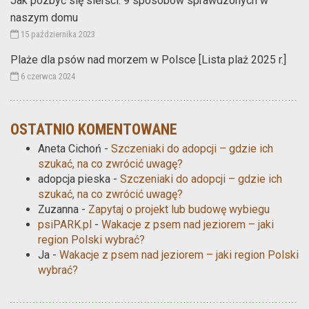
Jak pozbyć się sierści: 9 sposobów sprawdzonych w
naszym domu
15 października 2023
Plaże dla psów nad morzem w Polsce [Lista plaż 2025 r.]
6 czerwca 2024
OSTATNIO KOMENTOWANE
Aneta Cichoń
-
Szczeniaki do adopcji – gdzie ich
szukać, na co zwrócić uwagę?
adopcja pieska
-
Szczeniaki do adopcji – gdzie ich
szukać, na co zwrócić uwagę?
Zuzanna
-
Zapytaj o projekt lub budowę wybiegu
psiPARK.pl
-
Wakacje z psem nad jeziorem – jaki
region Polski wybrać?
Ja
-
Wakacje z psem nad jeziorem – jaki region Polski
wybrać?