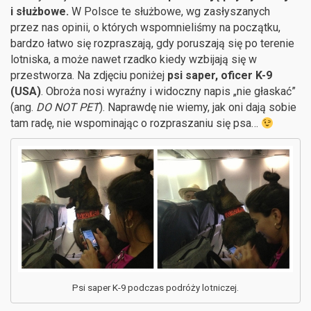
i służbowe.
W Polsce te służbowe, wg zasłyszanych
przez nas opinii, o których wspomnieliśmy na początku,
bardzo łatwo się rozpraszają, gdy poruszają się po terenie
lotniska, a może nawet rzadko kiedy wzbijają się w
przestworza. Na zdjęciu poniżej
psi saper, oficer K-9
(USA)
. Obroża nosi wyraźny i widoczny napis „nie głaskać”
(ang.
DO NOT PET
). Naprawdę nie wiemy, jak oni dają sobie
tam radę, nie wspominając o rozpraszaniu się psa…
Psi saper K-9 podczas podróży lotniczej.