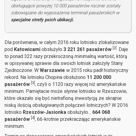
obsługujące powyżej 10 000 pasażerów rocznie zostały
zobowiązane do wyposażenia terminali pasażerskich w
specjalne strefy psich ubikacji.
Dla porównania, w całym 2016 roku lotnisko zlokalizowane
[2]
pod
Katowicami
obsłużyło
3 221 261 pasażerów
. Daje
to ponad 322 razy przekroczoną minimalną wartość, którą
w opisywanej sprawie dla swoich lotnisk założyły Stany
Zjednoczone. W
Warszawie
w 2015 roku padł historyczny
rekord. Na lotnisku Chopina obsłużono
11 200 000
[3]
pasażerów
, czyli o 1120 razy więcej niż amerykańskie
minimum. Pamiętacie może słynne lotnisko w Rzeszowie,
które okazało się być nietrafioną inwestycją ze skrajnie
niską ilością obsługiwanych połączeń lotniczych? W 2016
lotnisko
Rzeszów-Jasionka
obsłużyło…
664 068
[4]
pasażerów
, 66-krotnie przekraczając amerykańskie
minimum.