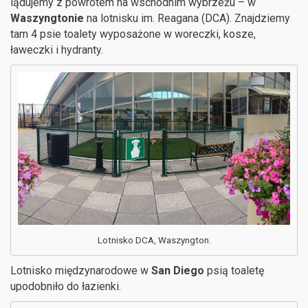
lądujemy z powrotem na wschodnim wybrzeżu – w
Waszyngtonie
na lotnisku im. Reagana (DCA). Znajdziemy
tam 4 psie toalety wyposażone w woreczki, kosze,
ławeczki i hydranty.
Lotnisko DCA, Waszyngton.
Lotnisko międzynarodowe w
San Diego
psią toaletę
upodobniło do łazienki.