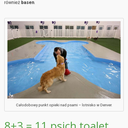
również
basen
.
Całodobowy punkt opieki nad psami – lotnisko w Denver.
8+3 = 11 psich toalet