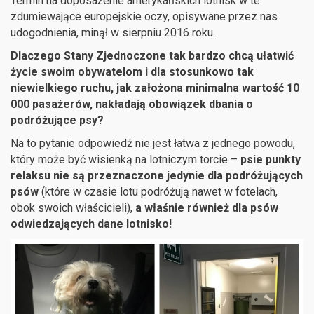
Termin na doposażenie amerykańskich lotnisk w te
zdumiewające europejskie oczy, opisywane przez nas
udogodnienia, minął w sierpniu 2016 roku.
Dlaczego Stany Zjednoczone tak bardzo chcą ułatwić
życie swoim obywatelom i dla stosunkowo tak
niewielkiego ruchu, jak założona minimalna wartość 10
000 pasażerów, nakładają obowiązek dbania o
podróżujące psy?
Na to pytanie odpowiedź nie jest łatwa z jednego powodu,
który może być wisienką na lotniczym torcie –
psie punkty
relaksu nie są przeznaczone jedynie dla podróżujących
psów
(które w czasie lotu podróżują nawet w fotelach,
obok swoich właścicieli),
a właśnie również dla psów
odwiedzających dane lotnisko!