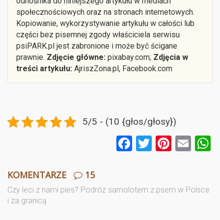
odnośnika do niniejszego artykułu w mediach
społecznościowych oraz na stronach internetowych.
Kopiowanie, wykorzystywanie artykułu w całości lub
części bez pisemnej zgody właściciela serwisu
psiPARK.pl jest zabronione i może być ścigane
prawnie.
Zdjęcie główne:
pixabay.com;
Zdjęcia w
treści artykułu:
AjriszZona.pl, Facebook.com
5/5 - (10 {głos/głosy})
F
T
Pi
E
a
wi
nt
m
ce
tt
er
ail
a
KOMENTARZE
15
b
er
es
Czy leci z nami pies? Podróż samolotem z psem w Polsce
i za granicą
o
t