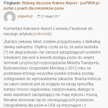
o
Pingbacki:
Wybieg dla psów Kraków Airport - psiPARK.pl -
k
portal o psach dla miłośników psów
psipark.pl
-
12 lutego 2017
Komentarz Katowice Airport z serwisu Facebook do
naszego artykułu (
odnośnik
):
„Bardzo ciekawy tekst, solidnie przygotowany z delikatną
dawką sarkazmu. Chylimy czoła za to, że autor/autorka
(?) nie uległ pokusie i nie zarzucił zarządzającym polskimi
lotniskami złej woli w kwestii dostępu psów do wnętrz
terminali i przytoczył rozporządzenie Ministra Transportu,
Budownictwa i Gospodarki Morskiej z 2012 roku, na
podstawie którego wszystkie polskie lotniska zostały
zobligowane do wprowadzenia zakazów. Branża lotnicza
na całym świecie jest ze względu na swoją specyfikę
bardzo mocno regulowana i nadzorowana, dlatego w
wielu aspektach zarządzający nie mają wyboru i muszą
literalnie stosować się do obowiązujących przepisów.
Udogodnienia dla psów w USA są imponujące i z