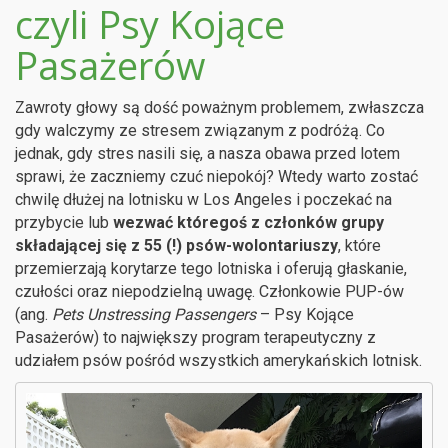
czyli Psy Kojące
Pasażerów
Zawroty głowy są dość poważnym problemem, zwłaszcza
gdy walczymy ze stresem związanym z podróżą. Co
jednak, gdy stres nasili się, a nasza obawa przed lotem
sprawi, że zaczniemy czuć niepokój? Wtedy warto zostać
chwilę dłużej na lotnisku w Los Angeles i poczekać na
przybycie lub
wezwać któregoś z członków grupy
składającej się z 55 (!) psów-wolontariuszy
, które
przemierzają korytarze tego lotniska i oferują głaskanie,
czułości oraz niepodzielną uwagę. Członkowie PUP-ów
(ang.
Pets Unstressing Passengers
– Psy Kojące
Pasażerów) to największy program terapeutyczny z
udziałem psów pośród wszystkich amerykańskich lotnisk.