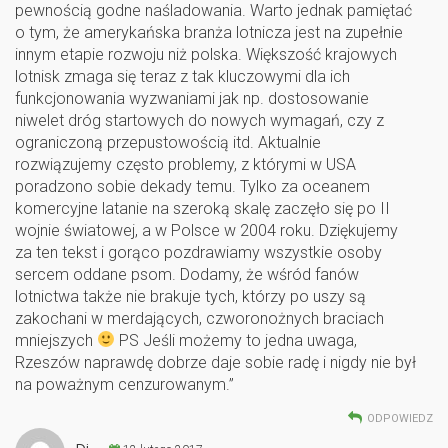
pewnością godne naśladowania. Warto jednak pamiętać
o tym, że amerykańska branża lotnicza jest na zupełnie
innym etapie rozwoju niż polska. Większość krajowych
lotnisk zmaga się teraz z tak kluczowymi dla ich
funkcjonowania wyzwaniami jak np. dostosowanie
niwelet dróg startowych do nowych wymagań, czy z
ograniczoną przepustowością itd. Aktualnie
rozwiązujemy często problemy, z którymi w USA
poradzono sobie dekady temu. Tylko za oceanem
komercyjne latanie na szeroką skalę zaczęło się po II
wojnie światowej, a w Polsce w 2004 roku. Dziękujemy
za ten tekst i gorąco pozdrawiamy wszystkie osoby
sercem oddane psom. Dodamy, że wśród fanów
lotnictwa także nie brakuje tych, którzy po uszy są
zakochani w merdających, czworonożnych braciach
mniejszych
PS Jeśli możemy to jedna uwaga,
Rzeszów naprawdę dobrze daje sobie radę i nigdy nie był
na poważnym cenzurowanym.”
ODPOWIEDZ