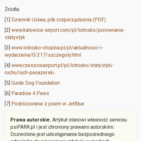
Źródła:
[1]
Dziennik Ustaw
,
plik rozporządzenia (PDF)
[2]
www.katowice-airport.com/pl/lotnisko/porownanie-
statystyk
[3]
www.lotnisko-chopina.pl/pl/aktualnosci-i-
wydarzenia/0/217/szczegoly.html
[4]
www.rzeszowairport.pl/pl/lotnisko/statystyki-
ruchu/ruch-pasazerski
[5]
Guide Dog Foundation
[6]
Paradise 4 Paws
[7]
Podróżowanie z psem w JetBlue
Prawa autorskie.
Artykuł stanowi własność serwisu
psiPARK.pl i jest chroniony prawami autorskimi.
Dozwolone jest udostępnianie bezpośredniego