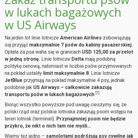
w lukach bagażowych
w US Airways
Na jeden lot linie lotnicze
American Airlines
zobowiązują
się przyjąć
maksymalnie 7 psów do kabiny pasażerskiej.
Opłata za psa waha się w granicach
USD 125,00 za przelot
w jedną stronę.
Linie lotnicze
Delta
mają podobną
politykę cenową, natomiast w liczbie psów przyjmowanych
na pokład ustaliły
limit maksymalnie 8
. Linie lotnicze
JetBlue
przyjmują na pokład maksymalnie 4 psy, jednak
podobnie jak
US Airways – całkowicie zakazują
[7]
transportu psów w lukach bagażowych
.
Biorąc wszystko powyższe pod uwagę cieszymy się, że
polski rząd oraz polskie lotniska zakazują psom wstępu na
teren lotnisk (terminali).
Przynajmniej psom nie będzie
przykro, że nikt o nich tam nie myśli…
Wiemy też jedno –
samolotami podróżują psy cywilne jak