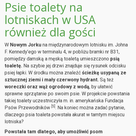
Psie toalety na
lotniskach w USA
również dla gości
W
Nowym Jorku
na międzynarodowym lotnisku im. Johna
F. Kennedy’ego w terminalu 4, w pobliżu bramki nr B31,
pomiędzy damską a męską toaletą umieszczono
psią
toaletę.
Na szybie jej drzwi znajduje się rysunek odcisku
psiej łapki. W środku można znaleźć
ścieżkę usypaną ze
sztucznej ziemi i mały czerwony hydrant.
Są też
woreczki oraz wąż ogrodowy z wodą
, by ułatwić
sprawne sprzątanie po swoim psie. W projekcie powstania
takiej toalety uczestniczyła m. in. amerykańska Fundacja
[5]
Psów Przewodników
. Na koniec można zadać pytanie,
dlaczego psia toaleta powstała akurat w tamtym miejscu
lotniska?
Powstała tam dlatego, aby umożliwić psom