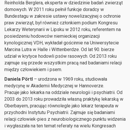
Reinholda Berglera, eksperta w dziedzinie badań zwierząt
domowych. W 2011 roku pełnił funkcje doradcy w
Bundestagu w zakresie ustawy nowelizacyjnej o ochronie
praw zwierząt, był również członkiem podium Kongresu
Lekarzy Weterynarii w Lipsku w 2012 roku, referentem na
posiedzeniu hodowców niemieckiej organizacji
kynologicznej VDH, wykładał gościnnie na Uniwersytecie
Marcina Lutra w Halle i Wittenberdze. Od lat 90. bierze
udział w krytyce hodowli psów rasowych. Od 2013 roku
zajmuje się przede wszystkim pracą nad badaniami relacji
między człowiekiem i psem.
Daniela Pörtl
– urodzona w 1969 roku, studiowała
medycynę w Akademii Medycznej w Hannoverze.
Pracuje jako lekarka na oddziale neurologii i psychiatrii. Od
2003 do 2013 roku prowadziła własną praktykę lekarską w
Oberbayern, pracując równolegle jako lekarz terapeuta w
przychodni Instytutu Psychiatrii. Zajmuje się badaniami
relacji człowiek-pies z neurobiologicznego punktu widzenia
i wygłaszała na ten temat referaty na wielu Kongresach