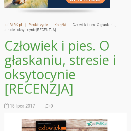
psiPARK.pl
|
Pieskie życie
|
Książki
|
Człowiek i pies. O głaskaniu,
stresie i oksytocynie [RECENZJA]
Człowiek i pies. O
głaskaniu, stresie i
oksytocynie
[RECENZJA]
18 lipca 2017
0