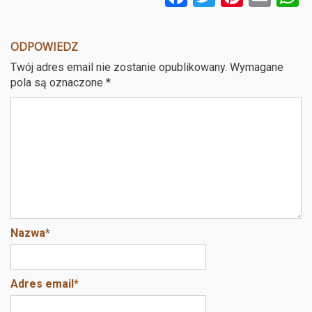
a
wi
nt
m
ce
tt
er
ail
a
ODPOWIEDZ
b
er
es
Twój adres email nie zostanie opublikowany.
Wymagane
o
t
pola są oznaczone
*
o
k
Nazwa
*
Adres email
*