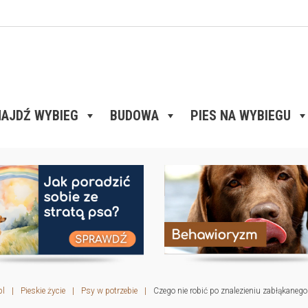
AJDŹ WYBIEG
BUDOWA
PIES NA WYBIEGU
pl
|
Pieskie życie
|
Psy w potrzebie
|
Czego nie robić po znalezieniu zabłąkanego