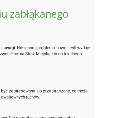
niu zabłąkanego
ej
uwagi
. Nie ignoruj problemu, nawet jeśli wydaje
zwonić np. na Straż Miejską lub do lokalnego
że być zestresowane lub przestraszone, co może
c gwałtownych ruchów.
ocy. Nie pozostawiaj psa samemu sobie,