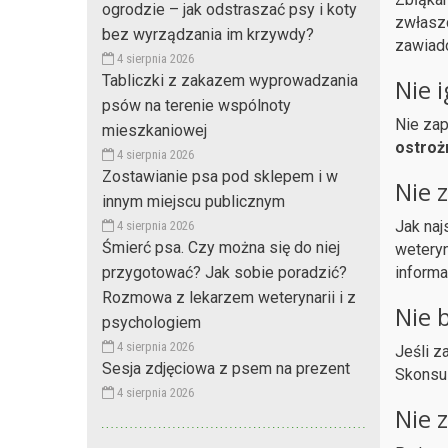
ogrodzie – jak odstraszać psy i koty
zwłaszc
bez wyrządzania im krzywdy?
zawiad
4 sierpnia 2026
Tabliczki z zakazem wyprowadzania
Nie 
psów na terenie wspólnoty
Nie zap
mieszkaniowej
ostroż
4 sierpnia 2026
Zostawianie psa pod sklepem i w
Nie 
innym miejscu publicznym
Jak naj
4 sierpnia 2026
Śmierć psa. Czy można się do niej
weteryn
informa
przygotować? Jak sobie poradzić?
Rozmowa z lekarzem weterynarii i z
Nie 
psychologiem
4 sierpnia 2026
Jeśli z
Sesja zdjęciowa z psem na prezent
Skonsul
4 sierpnia 2026
Nie 