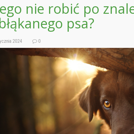
ego nie robić po znal
błąkanego psa?
ycznia 2024
0