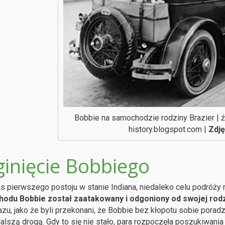
Bobbie na samochodzie rodziny Brazier | źr
history.blogspot.com |
Zdję
ginięcie Bobbiego
 pierwszego postoju w stanie Indiana, niedaleko celu podróży r
odu Bobbie został zaatakowany i odgoniony od swojej rodz
azu, jako że byli przekonani, że Bobbie bez kłopotu sobie poradz
alszą drogą. Gdy to się nie stało, para rozpoczęła poszukiwania 