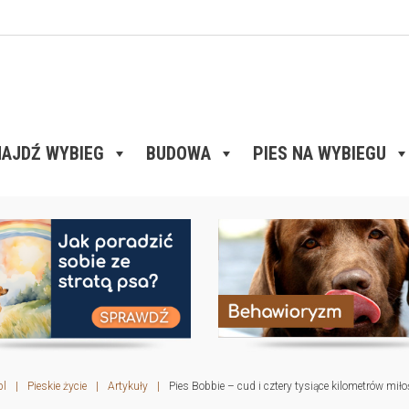
AJDŹ WYBIEG
BUDOWA
PIES NA WYBIEGU
pl
|
Pieskie życie
|
Artykuły
|
Pies Bobbie – cud i cztery tysiące kilometrów miło