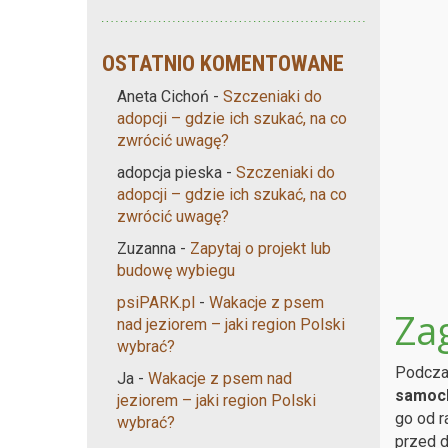
OSTATNIO KOMENTOWANE
Aneta Cichoń
-
Szczeniaki do
adopcji – gdzie ich szukać, na co
zwrócić uwagę?
adopcja pieska
-
Szczeniaki do
adopcji – gdzie ich szukać, na co
zwrócić uwagę?
Zuzanna
-
Zapytaj o projekt lub
budowę wybiegu
psiPARK.pl
-
Wakacje z psem
Za
nad jeziorem – jaki region Polski
wybrać?
Podczas
Ja
-
Wakacje z psem nad
samoch
jeziorem – jaki region Polski
go od r
wybrać?
przed d