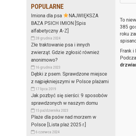
POPULARNE
Imiona dla psa
NAJWIĘKSZA
To niew
BAZA PSICH IMION [Spis
385 gos
alfabetyczny A-Z]
roku za
28 grudnia 2024
spisan
Złe traktowanie psa i innych
Frank i
zwierząt. Gdzie zgłosić również
Podcza
anonimowo?
drzwia
16 grudnia 2023
Dębki z psem. Sprawdzone miejsce
z najpiękniejszymi w Polsce plażami
17 lipca 2019
Jak pozbyć się sierści: 9 sposobów
sprawdzonych w naszym domu
15 października 2023
Plaże dla psów nad morzem w
Polsce [Lista plaż 2025 r.]
6 czerwca 2024