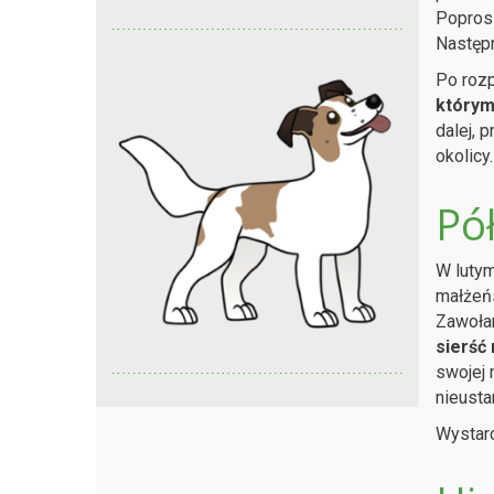
Poprosi
Następn
Po rozp
którym
dalej, 
okolicy.
Pó
W lutym
małżeń
Zawoła
sierść 
swojej 
nieusta
Wystarc