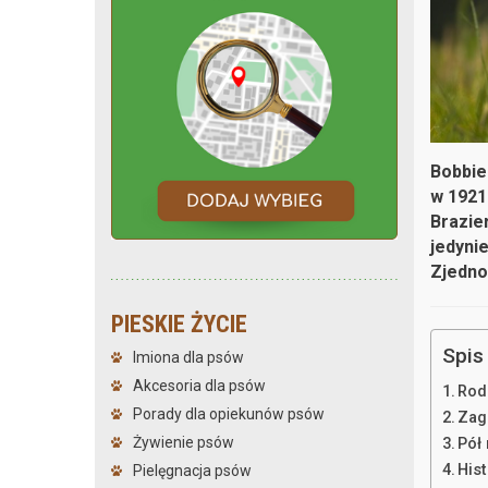
Bobbie
w 1921
Brazie
jedyni
Zjedno
PIESKIE ŻYCIE
Spis 
Imiona dla psów
Akcesoria dla psów
Rod
Porady dla opiekunów psów
Zag
Żywienie psów
Pół
His
Pielęgnacja psów