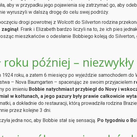
ła, aby w przypadku jego pojawienia się zatrzymać go, aby odebr
ie wyruszyli w dalszą drogę do celu swej podróży.
oczęciu drogi powrotnej z Wolcott do Silverton rodzina przekona
 zaginął
. Frank i Elizabeth bardzo liczyli na to, że ich pies jedn
prosząc mieszkańców o odesłanie Bobbiego koleją do Silverton, 
ł roku później – niezwykł
 1924 roku, a zatem 6 miesięcy po wyjeździe samochodem do W
stwa – Nova Baumgarten – spacerując ze swoim przyjacielem
r
ny po imieniu
Bobbie natychmiast przybiegł do Novy i wskoczy
miał w kołtunach, a jego pazury były prawie całkowicie wyta
matki, a dokładnie do restauracji, którą prowadziła rodzina Braz
nnie przez kolejne 3 dni.
zyła jedna noc, aby Bobbie stał się sensacją.
Po tygodniu o Bo