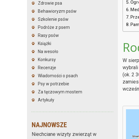
Ogr
Zdrowie psa
Med
Behawioryzm psów
Prz
Szkolenie psów
Pam
Podróże z psem
Rasy psów
Ro
Książki
Na wesoło
Konkursy
W sierp
wybrali
Recenzje
(ok. 2 
Wiadomości o psach
zamiesz
Psy w potrzebie
wcześni
Za tęczowym mostem
Artykuły
NAJNOWSZE
Niechciane wizyty zwierząt w