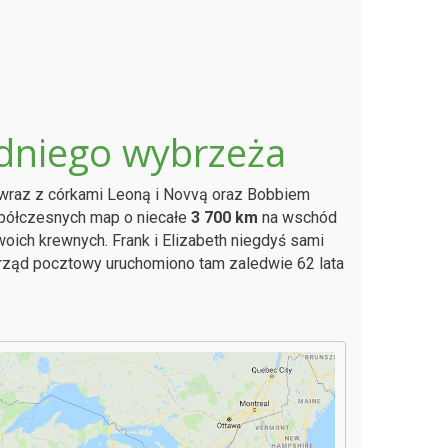
dniego wybrzeża
er wraz z córkami Leoną i Novvą oraz Bobbiem
ółczesnych map o niecałe
3 700 km
na wschód
swoich krewnych. Frank i Elizabeth niegdyś sami
rząd pocztowy uruchomiono tam zaledwie 62 lata