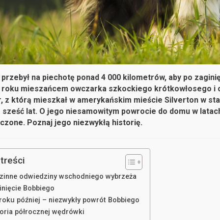
 przebył na piechotę ponad 4 000 kilometrów, aby po zagini
 roku mieszańcem owczarka szkockiego krótkowłosego i ow
r, z którą mieszkał w amerykańskim mieście Silverton w st
e sześć lat. O jego niesamowitym powrocie do domu w latach
czone. Poznaj jego niezwykłą historię.
treści
zinne odwiedziny wschodniego wybrzeża
inięcie Bobbiego
 roku później – niezwykły powrót Bobbiego
toria półrocznej wędrówki