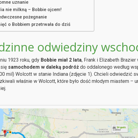
omne uznanie
ia nie milkną – Bobbie ojcem!
edwczesne pożegnanie
ięć o Bobbiem przetrwała do dziś
dzinne odwiedziny wscho
niu 1923 roku, gdy
Bobbie miał 2 lata
, Frank i Elizabeth Brazi
 się
samochodem w daleką podróż
do oddalonego według wsp
300 mil) Wolcott w stanie Indiana (zdjęcie 1). Chcieli odwiedzić 
kiwali właśnie w Wolcott, które było dość młodym miastem – u
ej.