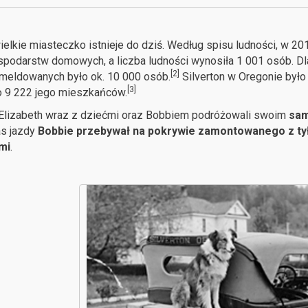
ielkie miasteczko istnieje do dziś. Według spisu ludności, w 201
podarstw domowych, a liczba ludności wynosiła 1 001 osób. D
[2]
meldowanych było ok. 10 000 osób.
Silverton w Oregonie było
[3]
o 9 222 jego mieszkańców.
 Elizabeth wraz z dziećmi oraz Bobbiem podróżowali swoim
sam
s jazdy
Bobbie przebywał na pokrywie zamontowanego z tyłu
mi
.