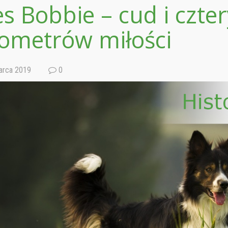
es Bobbie – cud i czter
lometrów miłości
rca 2019
0