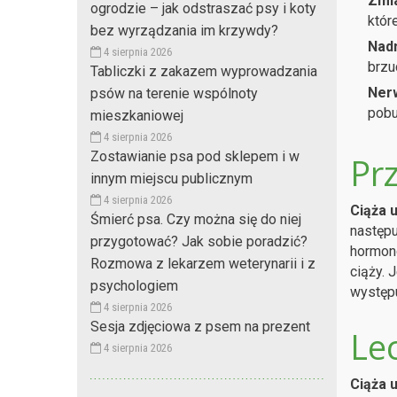
Zmia
ogrodzie – jak odstraszać psy i koty
któr
bez wyrządzania im krzywdy?
Nadm
4 sierpnia 2026
brzu
Tabliczki z zakazem wyprowadzania
Nerw
psów na terenie wspólnoty
pobu
mieszkaniowej
4 sierpnia 2026
Zostawianie psa pod sklepem i w
Prz
innym miejscu publicznym
4 sierpnia 2026
Ciąża 
Śmierć psa. Czy można się do niej
następu
przygotować? Jak sobie poradzić?
hormonó
Rozmowa z lekarzem weterynarii i z
ciąży. 
psychologiem
występu
4 sierpnia 2026
Sesja zdjęciowa z psem na prezent
Lec
4 sierpnia 2026
Ciąża 