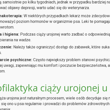
ą samoistnie po kilku tygodniach, jednak w przypadku bardziej
ać objawy depresji, warto udać się do weterynarza.
akoterapia:
W niektórych przypadkach lekarz może zdecydowa
noważyć poziom hormonów w organizmie psa. Leki te pomagają z
nawrotom.
a i higiena:
Podczas ciąży urojonej warto zadbać o odpowiednią 
bierania na wadze.
zenie:
Należy także ograniczyć dostęp do zabawek, które suka t
.
rcie psychiczne:
Często największy problem stanowi psychic
ej uwagi, zapewniając mu komfort i poczucie bezpieczeństwa, 
em.
filaktyka ciąży urojonej u
ąża urojona jest naturalnym procesem, wiele osób decyduje się na
 się ono u psa regularnie i prowadzi do problemów zdrowotnych 
gania: