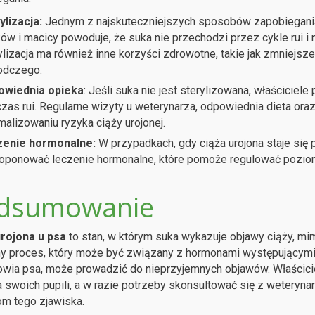
ylizacja:
Jednym z najskuteczniejszych sposobów zapobiegania ci
ików i macicy powoduje, że suka nie przechodzi przez cykle rui i 
ylizacja ma również inne korzyści zdrowotne, takie jak zmniejs
odczego.
owiednia opieka
: Jeśli suka nie jest sterylizowana, właściciel
zas rui. Regularne wizyty u weterynarza, odpowiednia dieta or
malizowaniu ryzyka ciąży urojonej.
zenie hormonalne:
W przypadkach, gdy ciąża urojona staje si
oponować leczenie hormonalne, które pomoże regulować pozio
dsumowanie
urojona u psa
to stan, w którym suka wykazuje objawy ciąży, mim
ny proces, który może być związany z hormonami występującymi
owia psa, może prowadzić do nieprzyjemnych objawów. Właścici
 swoich pupili, a w razie potrzeby skonsultować się z weteryn
m tego zjawiska.