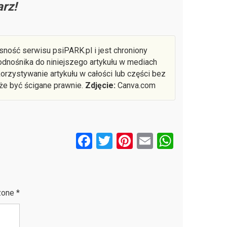
rz!
sność serwisu psiPARK.pl i jest chroniony
dnośnika do niniejszego artykułu w mediach
rzystywanie artykułu w całości lub części bez
że być ścigane prawnie.
Zdjęcie:
Canva.com
F
T
Pi
E
W
a
wi
nt
m
h
ce
tt
er
ail
at
b
er
es
s
zone
*
o
t
A
o
p