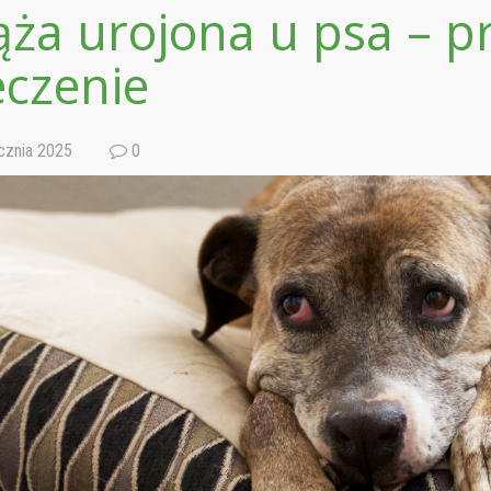
ąża urojona u psa – p
leczenie
cznia 2025
0