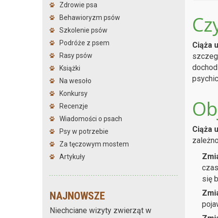
Zdrowie psa
Cz
Behawioryzm psów
Szkolenie psów
Podróże z psem
Ciąża 
szczegó
Rasy psów
dochodz
Książki
psychic
Na wesoło
Konkursy
Ob
Recenzje
Wiadomości o psach
Ciąża 
Psy w potrzebie
zależno
Za tęczowym mostem
Zmi
Artykuły
czas
się b
Zmia
NAJNOWSZE
poja
Niechciane wizyty zwierząt w