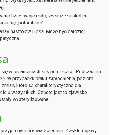
, np. wykazywać zainteresowanie jedzeniem,
ej.
nie lizać swoje ciało, zwłaszcza okolice
ania się „potomkiem”.
hań nastrojów u psa. Może być bardziej
apatyczna.
sa
ą się w organizmach suk po cieczce. Podczas rui
ążę. W przypadku braku zapłodnienia, poziom
zmian, które są charakterystyczne dla
 nie u wszystkich. Często jest to zjawisko
ostały wysterylizowane.
a
nieprzyjemnym doświadczeniem. Zwykle objawy