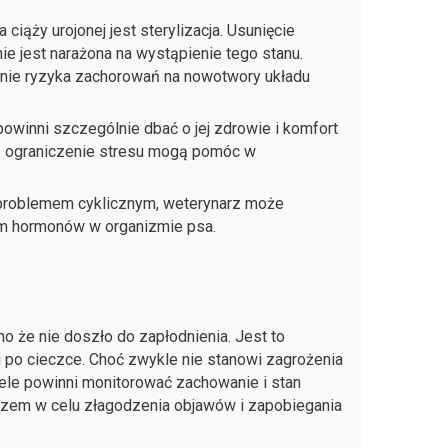
ąży urojonej jest sterylizacja. Usunięcie
nie jest narażona na wystąpienie tego stanu.
zenie ryzyka zachorowań na nowotwory układu
e powinni szczególnie dbać o jej zdrowie i komfort
az ograniczenie stresu mogą pomóc w
ę problemem cyklicznym, weterynarz może
m hormonów w organizmie psa.
o że nie doszło do zapłodnienia. Jest to
 po cieczce. Choć zwykle nie stanowi zagrożenia
ele powinni monitorować zachowanie i stan
arzem w celu złagodzenia objawów i zapobiegania