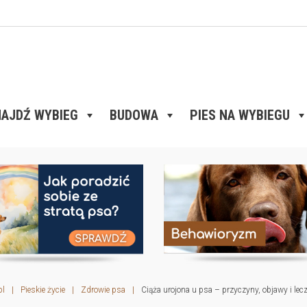
AJDŹ WYBIEG
BUDOWA
PIES NA WYBIEGU
pl
|
Pieskie życie
|
Zdrowie psa
|
Ciąża urojona u psa – przyczyny, objawy i lecz