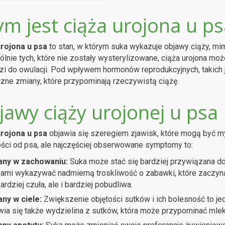
ym jest ciąża urojona u ps
urojona u psa
to stan, w którym suka wykazuje objawy ciąży, mim
lnie tych, które nie zostały wysterylizowane, ciąża urojona może
i do owulacji. Pod wpływem hormonów reprodukcyjnych, takich 
zne zmiany, które przypominają rzeczywistą ciążę.
jawy ciąży urojonej u psa
urojona u psa
objawia się szeregiem zjawisk, które mogą być myl
ści od psa, ale najczęściej obserwowane symptomy to:
any w zachowaniu:
Suka może stać się bardziej przywiązana do 
ami wykazywać nadmierną troskliwość o zabawki, które zaczyna 
ardziej czuła, ale i bardziej pobudliwa.
ny w ciele:
Zwiększenie objętości sutków i ich bolesność to je
wia się także wydzielina z sutków, która może przypominać mlek