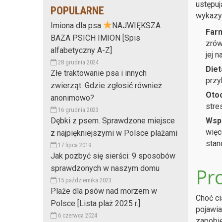
ustępuj
POPULARNE
wykazyw
Imiona dla psa
NAJWIĘKSZA
Farm
BAZA PSICH IMION [Spis
zrów
alfabetyczny A-Z]
jej 
28 grudnia 2024
Diet
Złe traktowanie psa i innych
przy
zwierząt. Gdzie zgłosić również
Otoc
anonimowo?
stres
16 grudnia 2023
Wspa
Dębki z psem. Sprawdzone miejsce
więc
z najpiękniejszymi w Polsce plażami
stan
17 lipca 2019
Jak pozbyć się sierści: 9 sposobów
sprawdzonych w naszym domu
Pro
15 października 2023
Plaże dla psów nad morzem w
Choć ci
Polsce [Lista plaż 2025 r.]
pojawia
6 czerwca 2024
zapobie