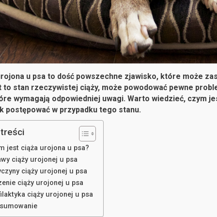
urojona u psa to dość powszechne zjawisko, które może za
st to stan rzeczywistej ciąży, może powodować pewne pro
óre wymagają odpowiedniej uwagi. Warto wiedzieć, czym jest
ak postępować w przypadku tego stanu.
treści
m jest ciąża urojona u psa?
awy ciąży urojonej u psa
yczyny ciąży urojonej u psa
enie ciąży urojonej u psa
ilaktyka ciąży urojonej u psa
sumowanie