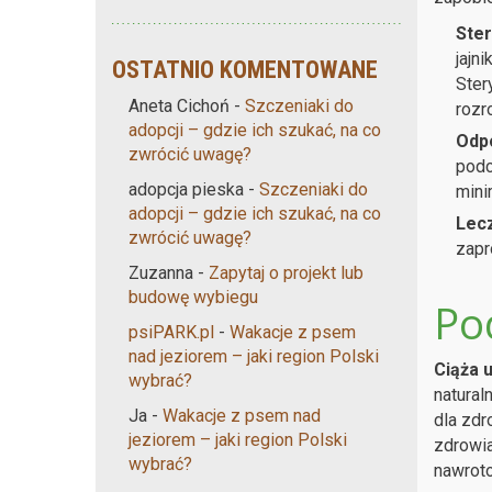
Ster
jajn
OSTATNIO KOMENTOWANE
Ster
Aneta Cichoń
-
Szczeniaki do
rozr
adopcji – gdzie ich szukać, na co
Odp
zwrócić uwagę?
podc
adopcja pieska
-
Szczeniaki do
mini
adopcji – gdzie ich szukać, na co
Lec
zwrócić uwagę?
zapr
Zuzanna
-
Zapytaj o projekt lub
budowę wybiegu
Po
psiPARK.pl
-
Wakacje z psem
nad jeziorem – jaki region Polski
Ciąża 
wybrać?
natural
Ja
-
Wakacje z psem nad
dla zdr
jeziorem – jaki region Polski
zdrowia
wybrać?
nawroto