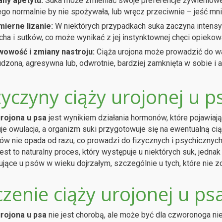
ny apetytu:
Suka może zmieniać swoje preferencje żywieniowe
ego normalnie by nie spożywała, lub wręcz przeciwnie – jeść mni
ierne lizanie:
W niektórych przypadkach suka zaczyna intensyw
cha i sutków, co może wynikać z jej instynktownej chęci opiekow
owość i zmiany nastroju:
Ciąża urojona może prowadzić do wa
dzona, agresywna lub, odwrotnie, bardziej zamknięta w sobie i 
yczyny ciąży urojonej u p
urojona u psa
jest wynikiem działania hormonów, które pojawiaj
je owulacja, a organizm suki przygotowuje się na ewentualną ci
w nie opada od razu, co prowadzi do fizycznych i psychicznych 
Jest to naturalny proces, który występuje u niektórych suk, jednak
jące u psów w wieku dojrzałym, szczególnie u tych, które nie z
zenie ciąży urojonej u ps
urojona u psa
nie jest chorobą, ale może być dla czworonoga 