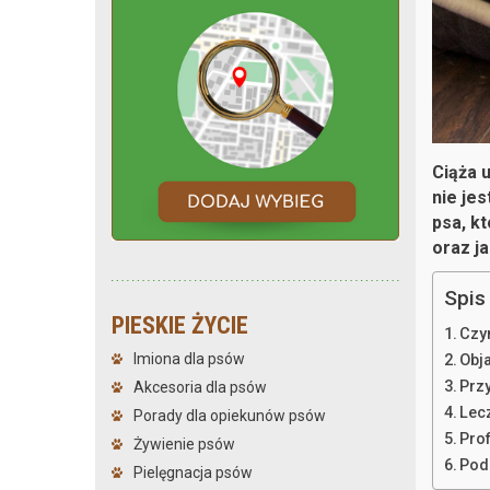
Ciąża 
nie je
psa, kt
oraz j
Spis 
PIESKIE ŻYCIE
Czy
Imiona dla psów
Obj
Prz
Akcesoria dla psów
Lecz
Porady dla opiekunów psów
Prof
Żywienie psów
Pod
Pielęgnacja psów