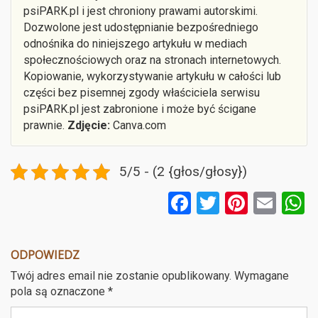
psiPARK.pl i jest chroniony prawami autorskimi.
Dozwolone jest udostępnianie bezpośredniego
odnośnika do niniejszego artykułu w mediach
społecznościowych oraz na stronach internetowych.
Kopiowanie, wykorzystywanie artykułu w całości lub
części bez pisemnej zgody właściciela serwisu
psiPARK.pl jest zabronione i może być ścigane
prawnie.
Zdjęcie:
Canva.com
5/5 - (2 {głos/głosy})
F
T
Pi
E
a
wi
nt
m
ce
tt
er
ail
a
ODPOWIEDZ
b
er
es
Twój adres email nie zostanie opublikowany.
Wymagane
o
t
pola są oznaczone
*
o