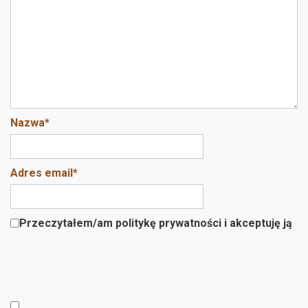
k
Nazwa
*
Adres email
*
Przeczytałem/am politykę prywatności i akceptuję ją