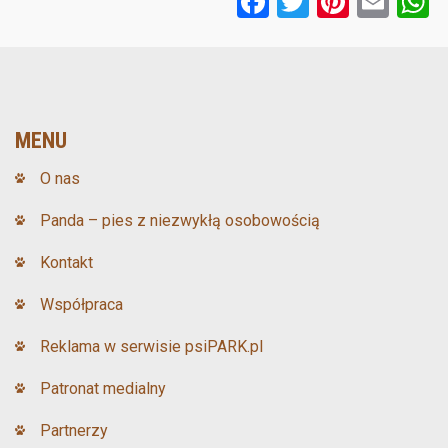
F
T
Pi
E
a
wi
nt
m
ce
tt
er
ail
a
b
er
es
o
t
MENU
o
O nas
k
Panda – pies z niezwykłą osobowością
Kontakt
Współpraca
Reklama w serwisie psiPARK.pl
Patronat medialny
Partnerzy