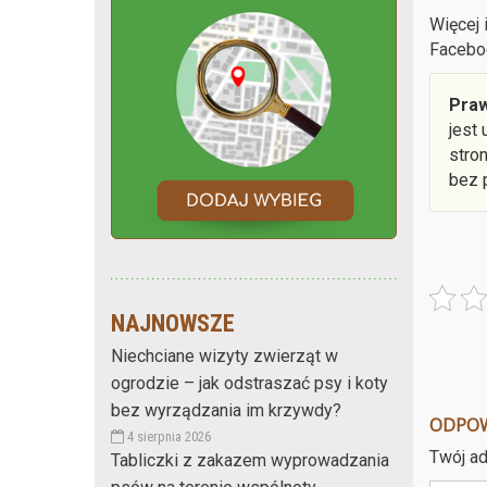
Więcej 
Facebo
Praw
jest
stro
bez 
NAJNOWSZE
Niechciane wizyty zwierząt w
ogrodzie – jak odstraszać psy i koty
bez wyrządzania im krzywdy?
ODPO
4 sierpnia 2026
Twój ad
Tabliczki z zakazem wyprowadzania