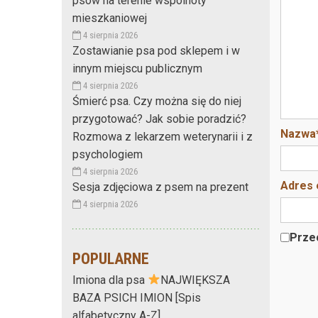
psów na terenie wspólnoty
mieszkaniowej
4 sierpnia 2026
Zostawianie psa pod sklepem i w
innym miejscu publicznym
4 sierpnia 2026
Śmierć psa. Czy można się do niej
przygotować? Jak sobie poradzić?
Nazwa
Rozmowa z lekarzem weterynarii i z
psychologiem
4 sierpnia 2026
Adres 
Sesja zdjęciowa z psem na prezent
4 sierpnia 2026
Przec
POPULARNE
Imiona dla psa
NAJWIĘKSZA
BAZA PSICH IMION [Spis
alfabetyczny A-Z]