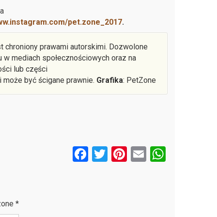
a
w.instagram.com/pet.zone_2017
.
st chroniony prawami autorskimi. Dozwolone
łu w mediach społecznościowych oraz na
ści lub części
 i może być ścigane prawnie.
Grafika
: PetZone
F
T
Pi
E
W
a
wi
nt
m
h
ce
tt
er
ail
at
b
er
es
s
zone
*
o
t
A