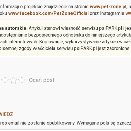
informacji o projekcie znajdziecie na stronie
www.pet-zone.pl
,
n
oku
www.facebook.com/PetZoneOfficial
oraz Instagramie
ww
a autorskie.
Artykuł stanowi własność serwisu psiPARK.pl i je
 udostępnianie bezpośredniego odnośnika do niniejszego artyku
nach internetowych. Kopiowanie, wykorzystywanie artykułu w cało
pisemnej zgody właściciela serwisu psiPARK.pl jest zabronione
Oceń post
WIEDZ
res email nie zostanie opublikowany.
Wymagane pola są oznac