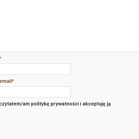
*
email
*
zytałem/am politykę prywatności i akceptuję ją