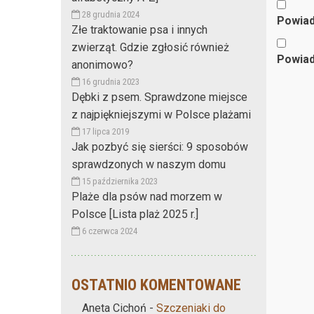
28 grudnia 2024
Powiad
Złe traktowanie psa i innych
zwierząt. Gdzie zgłosić również
Powiad
anonimowo?
16 grudnia 2023
Dębki z psem. Sprawdzone miejsce
z najpiękniejszymi w Polsce plażami
17 lipca 2019
Jak pozbyć się sierści: 9 sposobów
sprawdzonych w naszym domu
15 października 2023
Plaże dla psów nad morzem w
Polsce [Lista plaż 2025 r.]
6 czerwca 2024
OSTATNIO KOMENTOWANE
Aneta Cichoń
-
Szczeniaki do