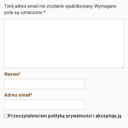
b
er
es
Twój adres email nie zostanie opublikowany.
Wymagane
o
t
pola są oznaczone
*
o
k
Nazwa
*
Adres email
*
Przeczytałem/am politykę prywatności i akceptuję ją