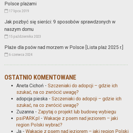
Polsce plażami
17 lipca 2019
Jak pozbyć się sierści: 9 sposobów sprawdzonych w
naszym domu
15 października 2023
Plaże dla psów nad morzem w Polsce [Lista plaż 2025 r.]
6 czerwca 2024
OSTATNIO KOMENTOWANE
Aneta Cichoń
-
Szczeniaki do adopcji – gdzie ich
szukać, na co zwrócić uwagę?
adopcja pieska
-
Szczeniaki do adopcji – gdzie ich
szukać, na co zwrócić uwagę?
Zuzanna
-
Zapytaj o projekt lub budowę wybiegu
psiPARK.pl
-
Wakacje z psem nad jeziorem – jaki
region Polski wybrać?
Ja
-
Wakacje z psem nad jeziorem – jaki region Polski