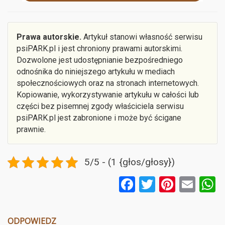
Prawa autorskie.
Artykuł stanowi własność serwisu
psiPARK.pl i jest chroniony prawami autorskimi.
Dozwolone jest udostępnianie bezpośredniego
odnośnika do niniejszego artykułu w mediach
społecznościowych oraz na stronach internetowych.
Kopiowanie, wykorzystywanie artykułu w całości lub
części bez pisemnej zgody właściciela serwisu
psiPARK.pl jest zabronione i może być ścigane
prawnie.
5/5 - (1 {głos/głosy})
F
T
Pi
E
a
wi
nt
m
ce
tt
er
ail
a
ODPOWIEDZ