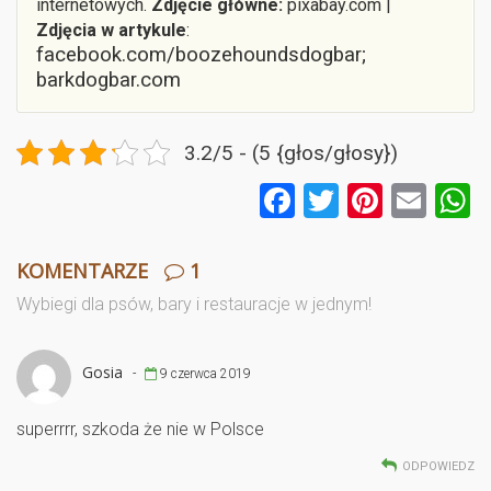
internetowych.
Zdjęcie główne:
pixabay.com |
Zdjęcia w artykule
:
facebook.com/boozehoundsdogbar;
barkdogbar.com
3.2/5 - (5 {głos/głosy})
F
T
Pi
E
a
wi
nt
m
ce
tt
er
ail
a
KOMENTARZE
1
b
er
es
Wybiegi dla psów, bary i restauracje w jednym!
o
t
o
Gosia
-
9 czerwca 2019
k
superrrr, szkoda że nie w Polsce
ODPOWIEDZ