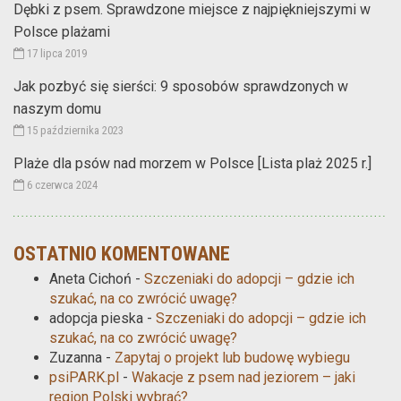
Dębki z psem. Sprawdzone miejsce z najpiękniejszymi w
Polsce plażami
17 lipca 2019
Jak pozbyć się sierści: 9 sposobów sprawdzonych w
naszym domu
15 października 2023
Plaże dla psów nad morzem w Polsce [Lista plaż 2025 r.]
6 czerwca 2024
OSTATNIO KOMENTOWANE
Aneta Cichoń
-
Szczeniaki do adopcji – gdzie ich
szukać, na co zwrócić uwagę?
adopcja pieska
-
Szczeniaki do adopcji – gdzie ich
szukać, na co zwrócić uwagę?
Zuzanna
-
Zapytaj o projekt lub budowę wybiegu
psiPARK.pl
-
Wakacje z psem nad jeziorem – jaki
region Polski wybrać?