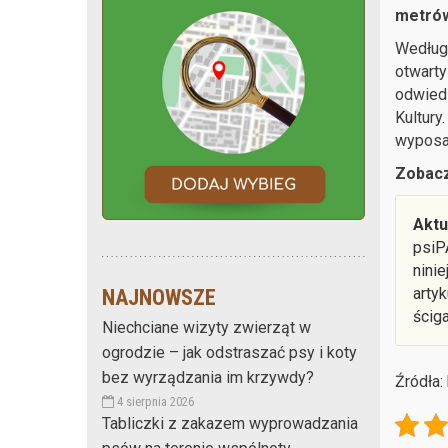
metrów
Według 
otwarty
odwiedz
Kultury
wyposa
Zobacz
Aktu
psiP
nini
arty
NAJNOWSZE
ścig
Niechciane wizyty zwierząt w
ogrodzie – jak odstraszać psy i koty
bez wyrządzania im krzywdy?
Źródła:
4 sierpnia 2026
Tabliczki z zakazem wyprowadzania