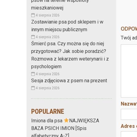
psów na terenie wspólnoty
mieszkaniowej
4 sierpnia 2026
Zostawianie psa pod sklepem i w
ODPO
innym miejscu publicznym
4 sierpnia 2026
Twój ad
Śmierć psa. Czy można się do niej
przygotować? Jak sobie poradzić?
Rozmowa z lekarzem weterynarii i z
psychologiem
4 sierpnia 2026
Sesja zdjęciowa z psem na prezent
4 sierpnia 2026
Nazwa
POPULARNE
Imiona dla psa
NAJWIĘKSZA
Adres 
BAZA PSICH IMION [Spis
alfabetyczny A-Z]