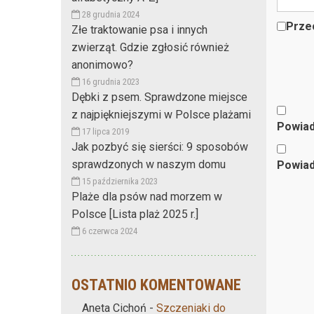
28 grudnia 2024
Przec
Złe traktowanie psa i innych
zwierząt. Gdzie zgłosić również
anonimowo?
16 grudnia 2023
Dębki z psem. Sprawdzone miejsce
z najpiękniejszymi w Polsce plażami
Powiad
17 lipca 2019
Jak pozbyć się sierści: 9 sposobów
sprawdzonych w naszym domu
Powiad
15 października 2023
Plaże dla psów nad morzem w
Polsce [Lista plaż 2025 r.]
6 czerwca 2024
OSTATNIO KOMENTOWANE
Aneta Cichoń
-
Szczeniaki do