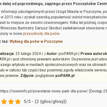
 dalej od poprzedniego, zajętego przez Pszczyńskie Centr
informacji udostępnionych przez Urząd Miasta w Pszczynie, p
 w 2013 roku i zyskał szeroką popularność wśród mieszkańców
ali to miejsce ze swoimi czworonogami. Kilka lat później, ro
. Wówczas Burmistrz Dariusz Skrobol zadeklarował stworzenie 
żony w nowe
przeszkody dla psów
.
 też:
Wybieg dla psów w Pszczynie
alizacja:
23 lutego 2024 r. |
Autor:
psiPARK.pl |
Prawa autorsk
ARK.pl i jest chroniony prawami autorskimi. Dozwolone jest ud
ejszego artykułu w mediach społecznościowych oraz na stronach
kułu w całości lub części bez pisemnej zgody właściciela serwis
ane prawnie.
Zdjęcie:
poglądowe
psiPARK.pl
 https://noweinfo.pl/powstanie-nowy-park-dla-psow/ [Dostęp 23
5/5 - (2 {głos/głosy})