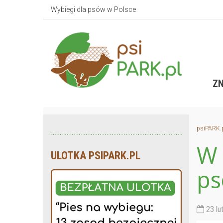
Wybiegi dla psów w Polsce
ZN
psiPARK.
W 
ULOTKA PSIPARK.PL
p
23 lu