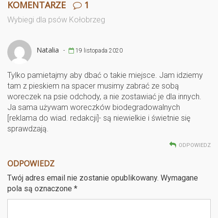
ce
tt
er
ail
a
KOMENTARZE
1
b
er
es
Wybiegi dla psów Kołobrzeg
o
t
o
Natalia
-
19 listopada 2020
k
Tylko pamietajmy aby dbać o takie miejsce. Jam idziemy
tam z pieskiem na spacer musimy zabrać ze sobą
woreczek na psie odchody, a nie zostawiać je dla innych.
Ja sama używam woreczków biodegradowalnych
[reklama do wiad. redakcji]- są niewielkie i świetnie się
sprawdzają.
ODPOWIEDZ
ODPOWIEDZ
Twój adres email nie zostanie opublikowany.
Wymagane
pola są oznaczone
*