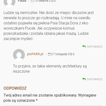
Paula
-
10 sierpnia 2020
Ludzie są niemożliwi. Nie dość ze miejsc dla psów jest
niewiele to jeszcze go rozkradają. U mnie na osiedlu
ostatnio pojawiła się piekna Psia Stacja Dora z eko
woreczkami Pucek. Ale oczywiscie komuś
przeszkadzała i została oblana jakaś mazią. Ludzie
zacznijcie myśleć.
ODPOWIEDZ
psiPARK.pl
-
27 listopada 2023
To przykre, że takie elementy architektury są
niszczone
ODPOWIEDZ
ODPOWIEDZ
Twój adres email nie zostanie opublikowany.
Wymagane
pola są oznaczone
*