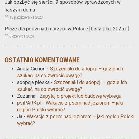
Jak pozbyć się sierści: 9 sposobów sprawdzonych w
naszym domu
15 października 2023
Plaże dla psów nad morzem w Polsce [Lista plaż 2025 r.]
6 czerwca 2024
OSTATNIO KOMENTOWANE
Aneta Cichoń
-
Szczeniaki do adopcji – gdzie ich
szukać, na co zwrócić uwagę?
adopcja pieska
-
Szczeniaki do adopcji – gdzie ich
szukać, na co zwrócić uwagę?
Zuzanna
-
Zapytaj o projekt lub budowę wybiegu
psiPARK.pl
-
Wakacje z psem nad jeziorem – jaki
region Polski wybrać?
Ja
-
Wakacje z psem nad jeziorem – jaki region Polski
wybrać?