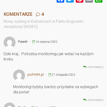
a
wi
nt
m
ce
tt
er
ail
a
KOMENTARZE
4
b
er
es
Nowy wybieg w Katowicach w Parku Boguckim
okradziony! [WIDEO]
o
t
o
Paweł
-
16 sierpnia 2020
k
Dziki kraj… Potrzeba monitoringu jak widać na każdym
kroku.
ODPOWIEDZ
psiPARK.pl
-
27 listopada 2023
Monitoringi byłyby bardzo przydatne na wybiegach
dla psów!
ODPOWIEDZ