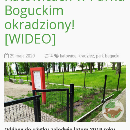
Boguckim
okradziony!
[WIDEO]
29 maja 2020
4
katowice
,
kradzież
,
park bogucki
Oddany do użytku zaledwie latem 2019 roku,