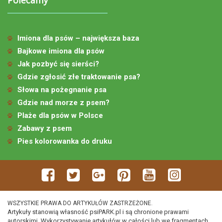
Imiona dla psów – największa baza
Bajkowe imiona dla psów
Jak pozbyć się sierści?
Gdzie zgłosić złe traktowanie psa?
Słowa na pożegnanie psa
Gdzie nad morze z psem?
Plaże dla psów w Polsce
Zabawy z psem
Pies kolorowanka do druku
WSZYSTKIE PRAWA DO ARTYKUŁÓW ZASTRZEŻONE.
Artykuły stanowią własność psiPARK.pl i są chronione prawami
autorskimi. Wykorzystywanie artykułów w całości lub we fragmentach