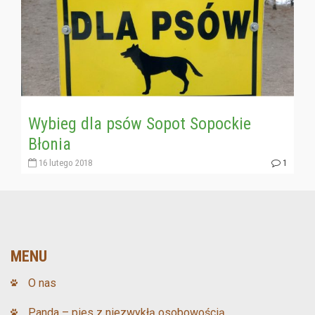
Wybieg dla psów Sopot Sopockie
Błonia
16 lutego 2018
1
MENU
O nas
Panda – pies z niezwykłą osobowością