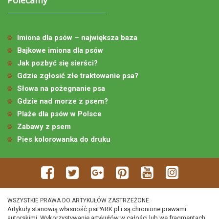
Imiona dla psów – największa baza
Bajkowe imiona dla psów
Jak pozbyć się sierści?
Gdzie zgłosić złe traktowanie psa?
Słowa na pożegnanie psa
Gdzie nad morze z psem?
Plaże dla psów w Polsce
Zabawy z psem
Pies kolorowanka do druku
WSZYSTKIE PRAWA DO ARTYKUŁÓW ZASTRZEŻONE.
Artykuły stanowią własność psiPARK.pl i są chronione prawami
autorskimi. Wykorzystywanie artykułów w całości lub we fragmentach