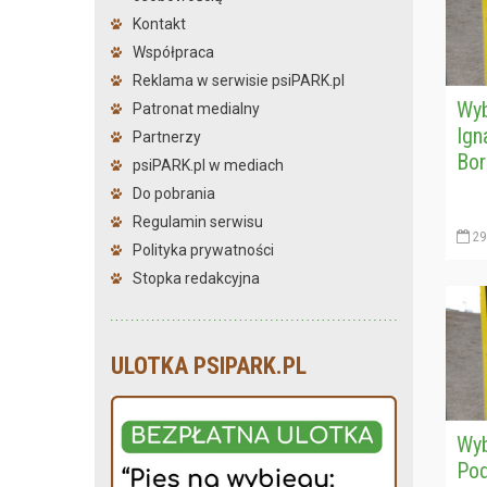
Kontakt
Współpraca
Reklama w serwisie psiPARK.pl
Wyb
Patronat medialny
Ign
Partnerzy
Bor
psiPARK.pl w mediach
Do pobrania
Regulamin serwisu
29
Polityka prywatności
Stopka redakcyjna
ULOTKA PSIPARK.PL
Wyb
Pod