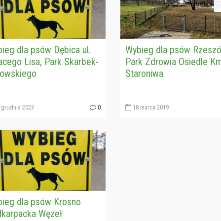
ieg dla psów Dębica ul.
Wybieg dla psów Rzesz
acego Lisa, Park Skarbek-
Park Zdrowia Osiedle Km
owskiego
Staroniwa
 grudnia 2023
0
18 marca 2019
ieg dla psów Krosno
karpacka Węzeł