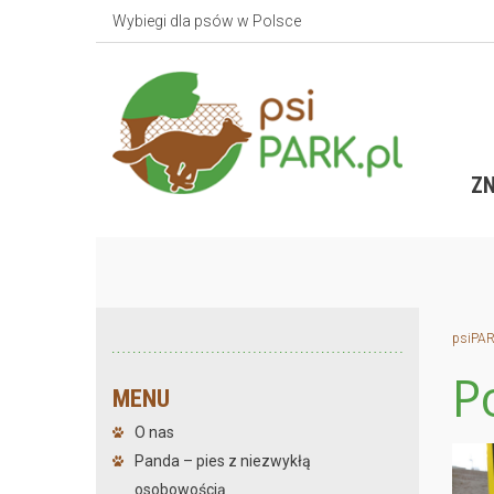
Wybiegi dla psów w Polsce
ZN
psiPAR
P
MENU
O nas
Panda – pies z niezwykłą
osobowością