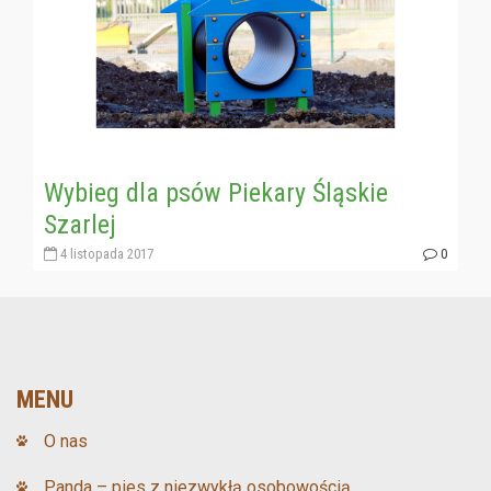
Wybieg dla psów Piekary Śląskie
Szarlej
4 listopada 2017
0
MENU
O nas
Panda – pies z niezwykłą osobowością