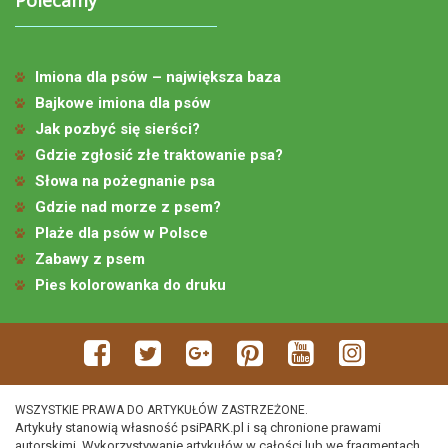
Imiona dla psów – największa baza
Bajkowe imiona dla psów
Jak pozbyć się sierści?
Gdzie zgłosić złe traktowanie psa?
Słowa na pożegnanie psa
Gdzie nad morze z psem?
Plaże dla psów w Polsce
Zabawy z psem
Pies kolorowanka do druku
WSZYSTKIE PRAWA DO ARTYKUŁÓW ZASTRZEŻONE.
Artykuły stanowią własność psiPARK.pl i są chronione prawami
autorskimi. Wykorzystywanie artykułów w całości lub we fragmentach