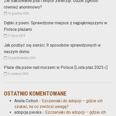
Złe traktowanie psa i innych zwierząt. Gdzie zgłosić
również anonimowo?
16 grudnia 2023
Dębki z psem. Sprawdzone miejsce z najpiękniejszymi w
Polsce plażami
17 lipca 2019
Jak pozbyć się sierści: 9 sposobów sprawdzonych w
naszym domu
15 października 2023
Plaże dla psów nad morzem w Polsce [Lista plaż 2025 r.]
6 czerwca 2024
OSTATNIO KOMENTOWANE
Aneta Cichoń
-
Szczeniaki do adopcji – gdzie ich
szukać, na co zwrócić uwagę?
adopcja pieska
-
Szczeniaki do adopcji – gdzie ich