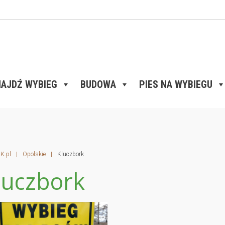
AJDŹ WYBIEG
BUDOWA
PIES NA WYBIEGU
K.pl
|
Opolskie
|
Kluczbork
luczbork