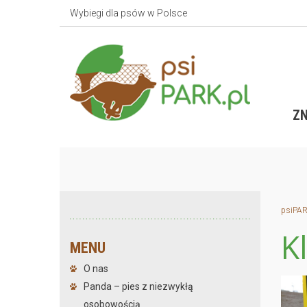
Wybiegi dla psów w Polsce
ZN
psiPAR
K
MENU
O nas
Panda – pies z niezwykłą
osobowością