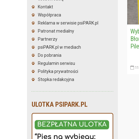
Kontakt
Współpraca
Reklama w serwisie psiPARK.pl
Wyb
Patronat medialny
Bło
Partnerzy
Pil
psiPARK.pl w mediach
Do pobrania
Regulamin serwisu
11
Polityka prywatności
Stopka redakcyjna
ULOTKA PSIPARK.PL