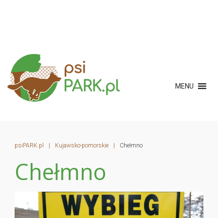
MENU
psiPARK.pl
|
Kujawsko-pomorskie
|
Chełmno
Chełmno