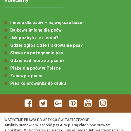
Imiona dla psów – największa baza
Bajkowe imiona dla psów
Jak pozbyć się sierści?
Gdzie zgłosić złe traktowanie psa?
Słowa na pożegnanie psa
Gdzie nad morze z psem?
Plaże dla psów w Polsce
Zabawy z psem
Pies kolorowanka do druku
WSZYSTKIE PRAWA DO ARTYKUŁÓW ZASTRZEŻONE.
Artykuły stanowią własność psiPARK.pl i są chronione prawami
autorskimi. Wykorzystywanie artykułów w całości lub we fragmentach