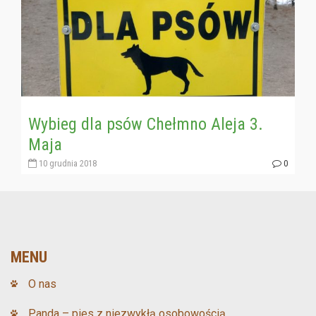
Wybieg dla psów Chełmno Aleja 3.
Maja
10 grudnia 2018
0
MENU
O nas
Panda – pies z niezwykłą osobowością