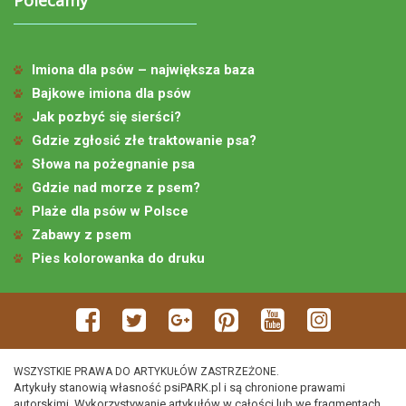
Imiona dla psów – największa baza
Bajkowe imiona dla psów
Jak pozbyć się sierści?
Gdzie zgłosić złe traktowanie psa?
Słowa na pożegnanie psa
Gdzie nad morze z psem?
Plaże dla psów w Polsce
Zabawy z psem
Pies kolorowanka do druku
WSZYSTKIE PRAWA DO ARTYKUŁÓW ZASTRZEŻONE.
Artykuły stanowią własność psiPARK.pl i są chronione prawami
autorskimi. Wykorzystywanie artykułów w całości lub we fragmentach