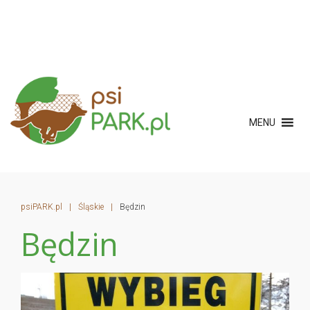
MENU
psiPARK.pl
|
Śląskie
|
Będzin
Będzin