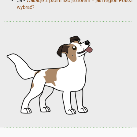
Ja
-
Wakacje z psem nad jeziorem – jaki region Polski
wybrać?