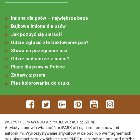
Imiona dla psów – największa baza
Bajkowe imiona dla psów
Jak pozbyć się sierści?
Gdzie zgłosić złe traktowanie psa?
Słowa na pożegnanie psa
Gdzie nad morze z psem?
Plaże dla psów w Polsce
Zabawy z psem
Pies kolorowanka do druku
WSZYSTKIE PRAWA DO ARTYKUŁÓW ZASTRZEŻONE.
Artykuły stanowią własność psiPARK.pl i są chronione prawami
autorskimi. Wykorzystywanie artykułów w całości lub we fragmentach
bez pisemnej zgody właściciela psiPARK.pl jest zabronione pod groźbą