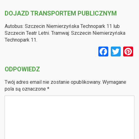
DOJAZD TRANSPORTEM PUBLICZNYM
Autobus: Szczecin Niemierzyńska Technopark 11 lub
Szczecin Teatr Letni. Tramwaj: Szczecin Niemierzyńska
Technopark 11.
F
T
P
a
wi
n
ODPOWIEDZ
ce
tt
e
b
er
e
Twój adres email nie zostanie opublikowany.
Wymagane
o
pola są oznaczone
*
o
k