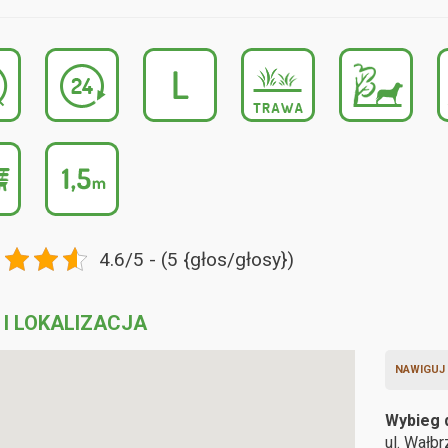
4.6/5 - (5 {głos/głosy})
 I LOKALIZACJA
NAWIGUJ
Wybieg 
ul. Wałb