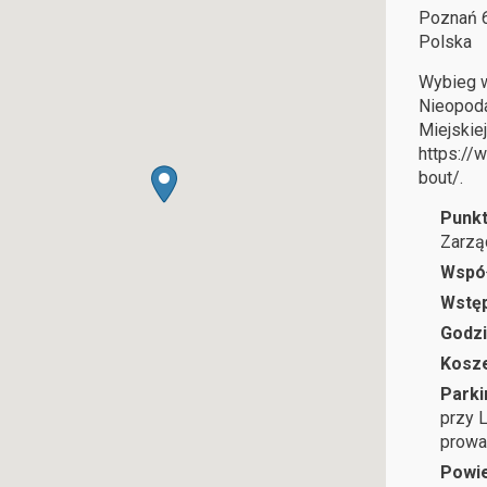
Poznań
Polska
Wybieg w
Nieopoda
Miejskie
https:/
bout/.
Punkt
Zarząd
Wspó
Wstę
Godzi
Kosze
Parki
przy 
prowa
Powie