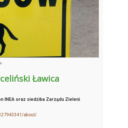
a
eliński Ławica
n INEA oraz siedziba Zarządu Zieleni
127943341/about/
.