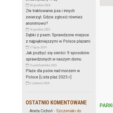
28 grudnia 2024
Złe traktowanie psa i innych
zwierząt. Gdzie zgłosić również
anonimowo?
16 grudnia 2023
Dębki z psem. Sprawdzone miejsce
z najpiękniejszymi w Polsce plażami
17 lipca 2019
Jak pozbyć się sierści: 9 sposobów
sprawdzonych w naszym domu
15 października 2023
Plaże dla psów nad morzem w
Polsce [Lista plaż 2025 r.]
6 czerwca 2024
OSTATNIO KOMENTOWANE
PARK
Aneta Cichoń
-
Szczeniaki do