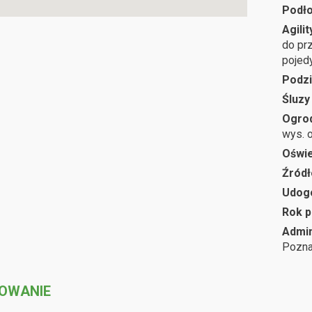
Podł
Agilit
do pr
pojed
Podzi
Śluzy
Ogro
wys. o
Oświe
Źródł
Udog
Rok p
Admin
Pozna
OWANIE