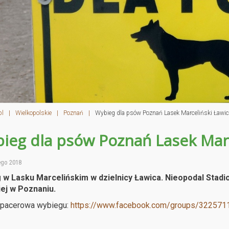
pl
|
Wielkopolskie
|
Poznań
|
Wybieg dla psów Poznań Lasek Marceliński Ławic
ieg dla psów Poznań Lasek Marc
ego 2018
 w Lasku Marcelińskim w dzielnicy Ławica. Nieopodal Stadio
iej w Poznaniu.
spacerowa wybiegu:
https://www.facebook.com/groups/322571