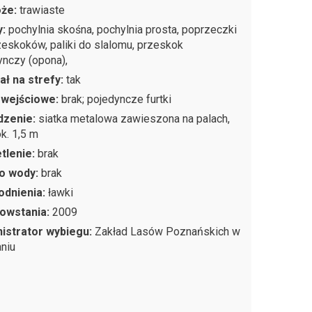
oże:
trawiaste
y:
pochylnia skośna, pochylnia prosta, poprzeczki
zeskoków, paliki do slalomu, przeskok
ynczy (opona),
ał na strefy:
tak
 wejściowe:
brak; pojedyncze furtki
dzenie:
siatka metalowa zawieszona na palach,
k. 1,5 m
tlenie:
brak
o wody:
brak
odnienia:
ławki
owstania:
2009
istrator wybiegu:
Zakład Lasów Poznańskich w
niu