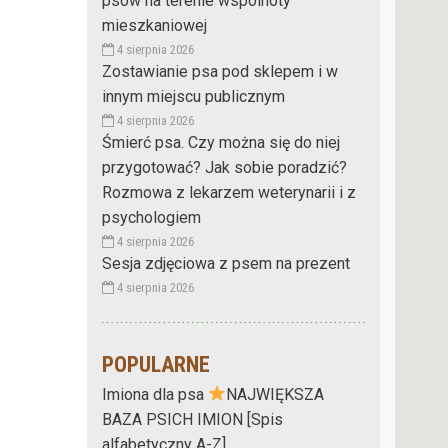
psów na terenie wspólnoty
mieszkaniowej
4 sierpnia 2026
Zostawianie psa pod sklepem i w
innym miejscu publicznym
4 sierpnia 2026
Śmierć psa. Czy można się do niej
przygotować? Jak sobie poradzić?
Rozmowa z lekarzem weterynarii i z
psychologiem
4 sierpnia 2026
Sesja zdjęciowa z psem na prezent
4 sierpnia 2026
POPULARNE
Imiona dla psa
NAJWIĘKSZA
BAZA PSICH IMION [Spis
alfabetyczny A-Z]