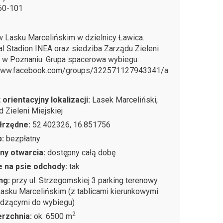
60-101
 Lasku Marcelińskim w dzielnicy Ławica.
l Stadion INEA oraz siedziba Zarządu Zieleni
j w Poznaniu. Grupa spacerowa wybiegu:
/www.facebook.com/groups/322571127943341/a
 orientacyjny lokalizacji:
Lasek Marceliński,
 Zieleni Miejskiej
łrzędne:
52.402326, 16.851756
p:
bezpłatny
ny otwarcia:
dostępny całą dobę
 na psie odchody:
tak
ng:
przy ul. Strzegomskiej 3 parking terenowy
Lasku Marcelińskim (z tablicami kierunkowymi
dzącymi do wybiegu)
2
rzchnia:
ok. 6500 m