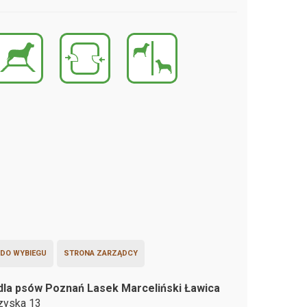
 DO WYBIEGU
STRONA ZARZĄDCY
dla psów Poznań Lasek Marceliński Ławica
rzyska 13