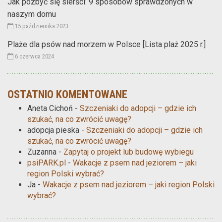
Jak pozbyć się sierści: 9 sposobów sprawdzonych w
naszym domu
15 października 2023
Plaże dla psów nad morzem w Polsce [Lista plaż 2025 r.]
6 czerwca 2024
OSTATNIO KOMENTOWANE
Aneta Cichoń
-
Szczeniaki do adopcji – gdzie ich
szukać, na co zwrócić uwagę?
adopcja pieska
-
Szczeniaki do adopcji – gdzie ich
szukać, na co zwrócić uwagę?
Zuzanna
-
Zapytaj o projekt lub budowę wybiegu
psiPARK.pl
-
Wakacje z psem nad jeziorem – jaki
region Polski wybrać?
Ja
-
Wakacje z psem nad jeziorem – jaki region Polski
wybrać?