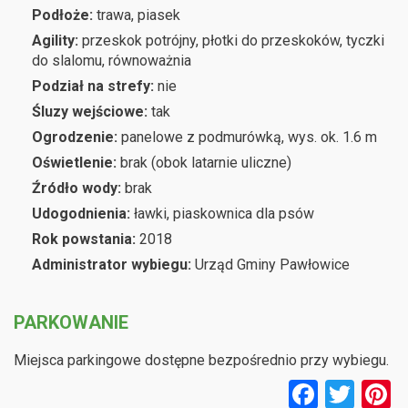
Podłoże:
trawa, piasek
Agility:
przeskok potrójny, płotki do przeskoków, tyczki
do slalomu, równoważnia
Podział na strefy:
nie
Śluzy wejściowe:
tak
Ogrodzenie:
panelowe z podmurówką, wys. ok. 1.6 m
Oświetlenie:
brak (obok latarnie uliczne)
Źródło wody:
brak
Udogodnienia:
ławki, piaskownica dla psów
Rok powstania:
2018
Administrator wybiegu:
Urząd Gminy Pawłowice
PARKOWANIE
Miejsca parkingowe dostępne bezpośrednio przy wybiegu.
F
T
P