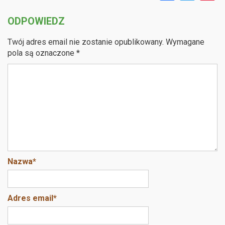
a
wi
n
ODPOWIEDZ
ce
tt
e
b
er
e
Twój adres email nie zostanie opublikowany.
Wymagane
o
pola są oznaczone
*
o
k
Nazwa
*
Adres email
*