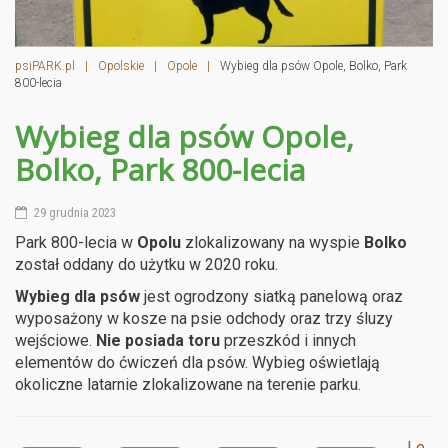
psiPARK.pl
|
Opolskie
|
Opole
|
Wybieg dla psów Opole, Bolko, Park
800-lecia
Wybieg dla psów Opole,
Bolko, Park 800-lecia
29 grudnia 2023
Park 800-lecia w
Opolu
zlokalizowany na wyspie
Bolko
został oddany do użytku w 2020 roku.
Wybieg dla psów
jest ogrodzony siatką panelową oraz
wyposażony w kosze na psie odchody oraz trzy śluzy
wejściowe.
Nie posiada toru
przeszkód i innych
elementów do ćwiczeń dla psów. Wybieg oświetlają
okoliczne latarnie zlokalizowane na terenie parku.
Le