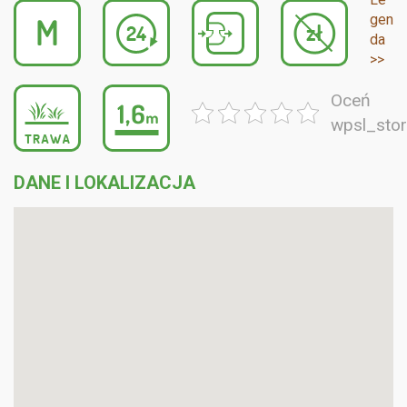
gen
da
>>
Oceń
wpsl_sto
DANE I LOKALIZACJA