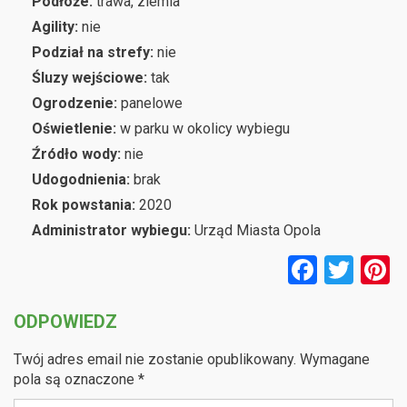
Podłoże:
trawa, ziemia
Agility:
nie
Podział na strefy:
nie
Śluzy wejściowe:
tak
Ogrodzenie:
panelowe
Oświetlenie:
w parku w okolicy wybiegu
Źródło wody:
nie
Udogodnienia:
brak
Rok powstania:
2020
Administrator wybiegu:
Urząd Miasta Opola
F
T
P
a
wi
n
ODPOWIEDZ
ce
tt
e
b
er
e
Twój adres email nie zostanie opublikowany.
Wymagane
o
pola są oznaczone
*