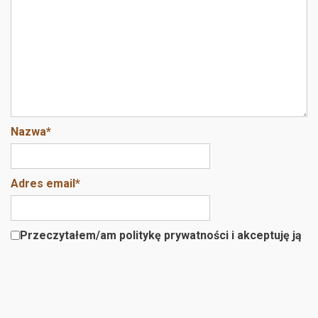
o
k
Nazwa
*
Adres email
*
Przeczytałem/am politykę prywatności i akceptuję ją