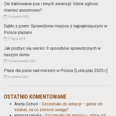
Złe traktowanie psa i innych zwierząt. Gdzie zgłosić
również anonimowo?
16 grudnia 2023
Dębki z psem. Sprawdzone miejsce z najpiękniejszymi w
Polsce plażami
17 lipca 2019
Jak pozbyć się sierści: 9 sposobów sprawdzonych w
naszym domu
15 października 2023
Plaże dla psów nad morzem w Polsce [Lista plaż 2025 r.]
6 czerwca 2024
OSTATNIO KOMENTOWANE
Aneta Cichoń
-
Szczeniaki do adopcji – gdzie ich
szukać, na co zwrócić uwagę?
adopcja pieska
-
Szczeniaki do adopcji – gdzie ich