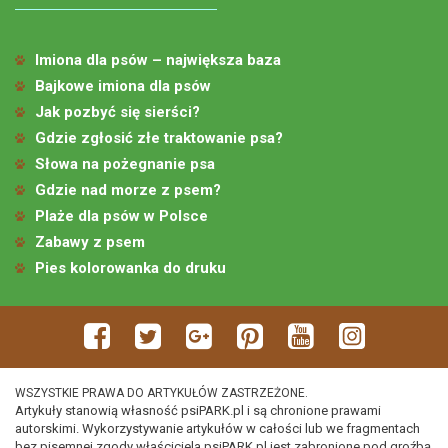
Imiona dla psów – największa baza
Bajkowe imiona dla psów
Jak pozbyć się sierści?
Gdzie zgłosić złe traktowanie psa?
Słowa na pożegnanie psa
Gdzie nad morze z psem?
Plaże dla psów w Polsce
Zabawy z psem
Pies kolorowanka do druku
WSZYSTKIE PRAWA DO ARTYKUŁÓW ZASTRZEŻONE.
Artykuły stanowią własność psiPARK.pl i są chronione prawami
autorskimi. Wykorzystywanie artykułów w całości lub we fragmentach
bez pisemnej zgody właściciela psiPARK.pl jest zabronione pod groźbą