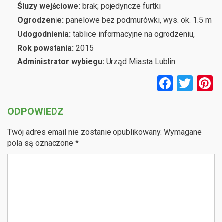
Śluzy wejściowe:
brak; pojedyncze furtki
Ogrodzenie:
panelowe bez podmurówki, wys. ok. 1.5 m
Udogodnienia:
tablice informacyjne na ogrodzeniu,
Rok powstania:
2015
Administrator wybiegu:
Urząd Miasta Lublin
F
T
P
a
wi
n
ODPOWIEDZ
ce
tt
e
b
er
e
Twój adres email nie zostanie opublikowany.
Wymagane
o
pola są oznaczone
*
o
k