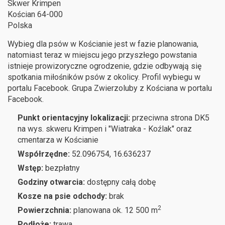
Skwer Krimpen
Kościan
64-000
Polska
Wybieg dla psów w Kościanie jest w fazie planowania,
natomiast teraz w miejscu jego przyszłego powstania
istnieje prowizoryczne ogrodzenie, gdzie odbywają się
spotkania miłośników psów z okolicy. Profil wybiegu w
portalu Facebook. Grupa Zwierzoluby z Kościana w portalu
Facebook.
Punkt orientacyjny lokalizacji:
przeciwna strona DK5
na wys. skweru Krimpen i "Wiatraka - Koźlak" oraz
cmentarza w Kościanie
Współrzędne:
52.096754, 16.636237
Wstęp:
bezpłatny
Godziny otwarcia:
dostępny całą dobę
Kosze na psie odchody:
brak
2
Powierzchnia:
planowana ok. 12 500 m
Podłoże:
trawa