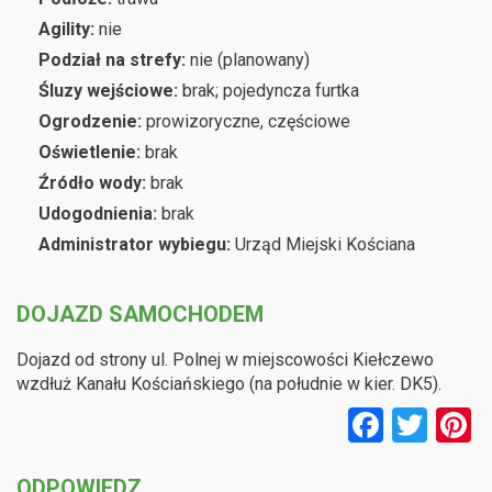
Agility:
nie
Podział na strefy:
nie (planowany)
Śluzy wejściowe:
brak; pojedyncza furtka
Ogrodzenie:
prowizoryczne, częściowe
Oświetlenie:
brak
Źródło wody:
brak
Udogodnienia:
brak
Administrator wybiegu:
Urząd Miejski Kościana
DOJAZD SAMOCHODEM
Dojazd od strony ul. Polnej w miejscowości Kiełczewo
wzdłuż Kanału Kościańskiego (na południe w kier. DK5).
F
T
P
a
wi
n
ODPOWIEDZ