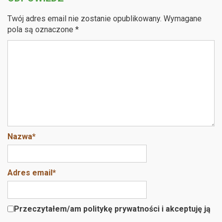
ce
tt
e
b
er
e
Twój adres email nie zostanie opublikowany.
Wymagane
o
pola są oznaczone
*
o
k
Nazwa
*
Adres email
*
Przeczytałem/am politykę prywatności i akceptuję ją