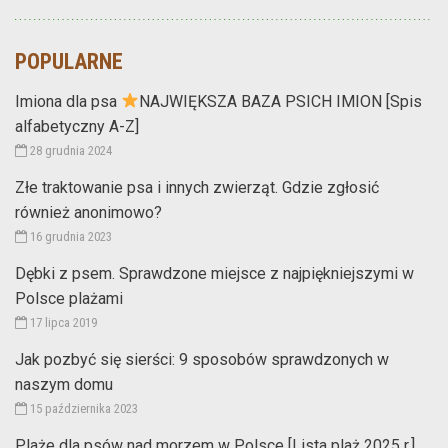
POPULARNE
Imiona dla psa
NAJWIĘKSZA BAZA PSICH IMION [Spis
alfabetyczny A-Z]
28 grudnia 2024
Złe traktowanie psa i innych zwierząt. Gdzie zgłosić
również anonimowo?
16 grudnia 2023
Dębki z psem. Sprawdzone miejsce z najpiękniejszymi w
Polsce plażami
17 lipca 2019
Jak pozbyć się sierści: 9 sposobów sprawdzonych w
naszym domu
15 października 2023
Plaże dla psów nad morzem w Polsce [Lista plaż 2025 r.]