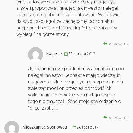
tym, że tak wykończone przeszkody mogą być
śliskie i proponował inne, jednak inwestor nalegał
na te, które są obecnie zamontowane. W sprawie
dalszych szczegółów zachęcamy do kontaktu
bezpośredniego pod zakładką “Strona zarządcy
wybiegu” na górze strony.
ODPOWIEDZ
Kornel
-
29 sierpnia 2017
Ja rozumiem, że producent wykonał to, na co
nalegał inwestor. Jednakże mając wiedzę, iż
urządzenia takie mogą być niebezpieczne dla
zwierząt mógł on przecież odmówić ich
wykonania. Przecież chyba nikt go siłą do
tego nie zmuszał… Stąd moje stwierdzenie o
“chęci zysku”…
ODPOWIEDZ
Mieszkaniec Sosnowca
-
26 lipca 2017