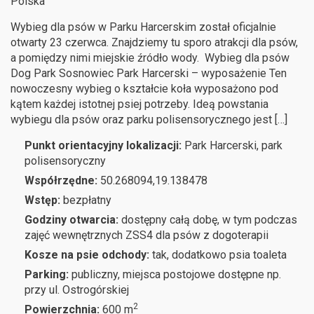
Polska
Wybieg dla psów w Parku Harcerskim został oficjalnie
otwarty 23 czerwca. Znajdziemy tu sporo atrakcji dla psów,
a pomiędzy nimi miejskie źródło wody. Wybieg dla psów
Dog Park Sosnowiec Park Harcerski – wyposażenie Ten
nowoczesny wybieg o kształcie koła wyposażono pod
kątem każdej istotnej psiej potrzeby. Ideą powstania
wybiegu dla psów oraz parku polisensorycznego jest […]
Punkt orientacyjny lokalizacji:
Park Harcerski, park
polisensoryczny
Współrzędne:
50.268094,19.138478
Wstęp:
bezpłatny
Godziny otwarcia:
dostępny całą dobę, w tym podczas
zajęć wewnętrznych ZSS4 dla psów z dogoterapii
Kosze na psie odchody:
tak, dodatkowo psia toaleta
Parking:
publiczny, miejsca postojowe dostępne np.
przy ul. Ostrogórskiej
2
Powierzchnia:
600 m