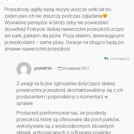
Przeszkody agility będą służyły jeszcze setki lat bo
żaden pies ich nie zniszczy podczas oglądania
.
Wywalone pieniądze w błoto żeby nie powiedzieć
dosadniej! Pokrycie śliskiej nawierzchni przeszkód uczyni
ten park, parkiem dla psów. Poza śliskimi, denerwującymi
przeszkodami – same plusy. Owacje na stojąco będą po
zmianie nawierzchni przeszkód.
ODPOWIEDZ
psiAdmin
-
26 sierpnia 2017
Z uwagi na liczne zgłoszenia dotyczące śliskiej
powierzchni przeszkód, skontaktowaliśmy się z ich
producentem i poprosiliśmy o komentarz w
sprawie.
Producent poinformował nas, że poodesty
przeszkód, które są oferowane dla psich parków,
wykonywane są z wodoodpornych, liściastych
sklejek, wzbogacanych o ryflowaną powłokę