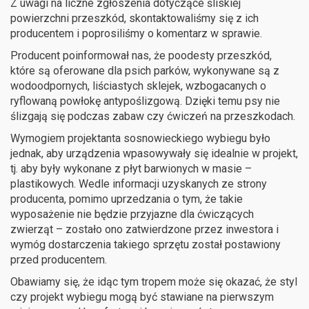
Z uwagi na liczne zgłoszenia dotyczące śliskiej
powierzchni przeszkód, skontaktowaliśmy się z ich
producentem i poprosiliśmy o komentarz w sprawie.
Producent poinformował nas, że poodesty przeszkód,
które są oferowane dla psich parków, wykonywane są z
wodoodpornych, liściastych sklejek, wzbogacanych o
ryflowaną powłokę antypoślizgową. Dzięki temu psy nie
ślizgają się podczas zabaw czy ćwiczeń na przeszkodach.
Wymogiem projektanta sosnowieckiego wybiegu było
jednak, aby urządzenia wpasowywały się idealnie w projekt,
tj. aby były wykonane z płyt barwionych w masie –
plastikowych. Wedle informacji uzyskanych ze strony
producenta, pomimo uprzedzania o tym, że takie
wyposażenie nie będzie przyjazne dla ćwiczących
zwierząt – zostało ono zatwierdzone przez inwestora i
wymóg dostarczenia takiego sprzętu został postawiony
przed producentem.
Obawiamy się, że idąc tym tropem może się okazać, że styl
czy projekt wybiegu mogą być stawiane na pierwszym