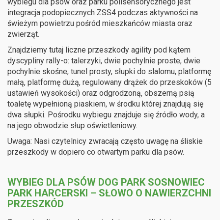
wybiegu dla psów oraz parku polisensorycznego jest
integracja podopiecznych ZSS4 podczas aktywności na
świeżym powietrzu pośród mieszkańców miasta oraz
zwierząt.
Znajdziemy tutaj liczne przeszkody agility pod kątem
dyscypliny rally-o: talerzyki, dwie pochylnie proste, dwie
pochylnie skośne, tunel prosty, słupki do slalomu, platformę
małą, platformę dużą, regulowany drążek do przeskoków (5
ustawień wysokości) oraz odgrodzoną, obszerną psią
toaletę wypełnioną piaskiem, w środku której znajdują się
dwa słupki. Pośrodku wybiegu znajduje się źródło wody, a
na jego obwodzie słup oświetleniowy.
Uwaga: Nasi czytelnicy zwracają często uwagę na śliskie
przeszkody w dopiero co otwartym parku dla psów.
WYBIEG DLA PSÓW DOG PARK SOSNOWIEC
PARK HARCERSKI – SŁOWO O NAWIERZCHNI
PRZESZKÓD