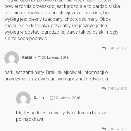
k
powierzchnia przeszkod jest bardzo ale to bardzo sliska..
moj pies z pochylni po prostu zjezdzal.. szkoda, bo
wybieg jest piekny i zadbany, choc dosc maly. Obok
znajduje sie duza laka, przydalby sie jeszcze jeden
wybieg w postaci ogrodzonej trawy tak by psiaki mogly
sie ze soba pobawic.
ODPOWIEDZ
Kasia
-
20 kwietnia 2018
park jest zamkniety. Brak jakiejkolwiek informacji o
przyczynie oraz ewentualnych godzinach otwarcia.
ODPOWIEDZ
Kasia
-
20 kwietnia 2018
błąd – park jest otwarty, tylko trzeba bardzo
pchnąć drzwi
ODPOWIEDZ