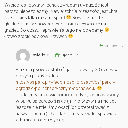
Wybieg jest otwarty, jednak zwracam uwagę, że jest
bardzo niebezpieczny. Nawierzchnia przeszkód jest ultra
śliska i pies kilka razy mi spadł
Również tunel z
gładkiej blachy spowodował u psiaka wywrotkę na
grzbiet. Do czasu naprawienia tego nie polecamy
Łatwo zrobić psiakowi krzywdę
ODPOWIEDZ
psiAdmin
-
2 lipca 2017
Park dla psów został oficjalnie otwarty 23 czerwca,
o czym pisaliśmy tutaj
https://psipark.pl/wiadomosci-o-psach/psi-park-w-
ogrodzie-polisensorycznym-sosnowcu/
Dostajemy dużo wiadomości o tym, że przeszkody
w parku są bardzo śliskie (mimo wizyty na miejscu
jeszcze nie mieliśmy okazji ich przetestować z
naszymi psami). Skontaktujemy się w tej sprawie z
administratorem wybiegu.