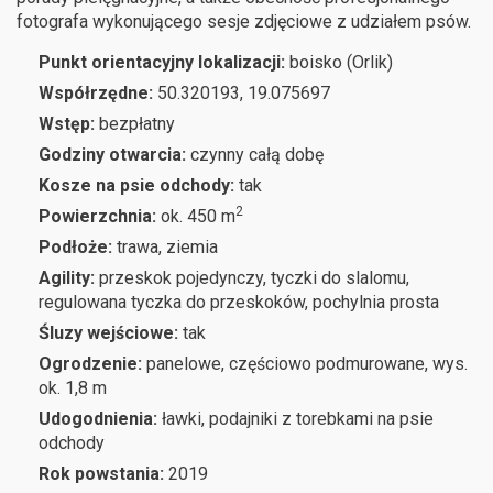
fotografa wykonującego sesje zdjęciowe z udziałem psów.
Punkt orientacyjny lokalizacji:
boisko (Orlik)
Współrzędne:
50.320193, 19.075697
Wstęp:
bezpłatny
Godziny otwarcia:
czynny całą dobę
Kosze na psie odchody:
tak
2
Powierzchnia:
ok. 450 m
Podłoże:
trawa, ziemia
Agility:
przeskok pojedynczy, tyczki do slalomu,
regulowana tyczka do przeskoków, pochylnia prosta
Śluzy wejściowe:
tak
Ogrodzenie:
panelowe, częściowo podmurowane, wys.
ok. 1,8 m
Udogodnienia:
ławki, podajniki z torebkami na psie
odchody
Rok powstania:
2019