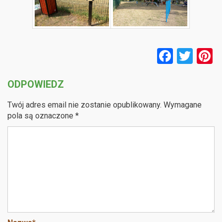
F
T
P
a
wi
n
ODPOWIEDZ
ce
tt
e
b
er
e
Twój adres email nie zostanie opublikowany.
Wymagane
o
pola są oznaczone
*
o
k