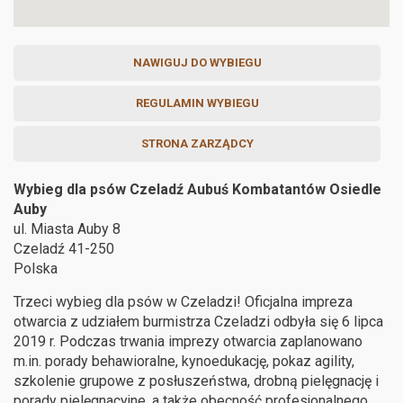
NAWIGUJ DO WYBIEGU
REGULAMIN WYBIEGU
STRONA ZARZĄDCY
Wybieg dla psów Czeladź Aubuś Kombatantów Osiedle
Auby
ul. Miasta Auby 8
Czeladź
41-250
Polska
Trzeci wybieg dla psów w Czeladzi! Oficjalna impreza
otwarcia z udziałem burmistrza Czeladzi odbyła się 6 lipca
2019 r. Podczas trwania imprezy otwarcia zaplanowano
m.in. porady behawioralne, kynoedukację, pokaz agility,
szkolenie grupowe z posłuszeństwa, drobną pielęgnację i
porady pielęgnacyjne, a także obecność profesjonalnego