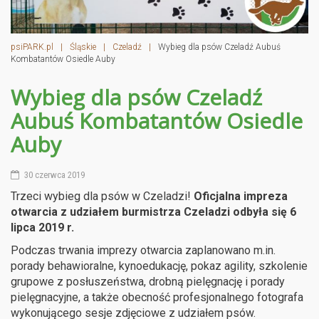
psiPARK.pl
|
Śląskie
|
Czeladź
|
Wybieg dla psów Czeladź Aubuś
Kombatantów Osiedle Auby
Wybieg dla psów Czeladź
Aubuś Kombatantów Osiedle
Auby
30 czerwca 2019
Trzeci wybieg dla psów w Czeladzi!
Oficjalna impreza
otwarcia z udziałem burmistrza Czeladzi odbyła się 6
lipca 2019 r.
Podczas trwania imprezy otwarcia zaplanowano m.in.
porady behawioralne, kynoedukację, pokaz agility, szkolenie
grupowe z posłuszeństwa, drobną pielęgnację i porady
pielęgnacyjne, a także obecność profesjonalnego fotografa
wykonującego sesje zdjęciowe z udziałem psów.