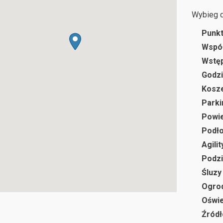
Wybieg 
Punkt
Wspó
Wstę
Godzi
Kosze
Parki
Powie
Podł
Agilit
Podzi
Śluzy
Ogro
Oświe
Źródł