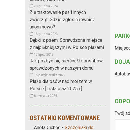
28 grudnia 2024
Złe traktowanie psa i innych
zwierząt. Gdzie zgłosić również
anonimowo?
16 grudnia 2023
PARK
Dębki z psem. Sprawdzone miejsce
z najpiękniejszymi w Polsce plażami
Miejsca
17 lipca 2019
Jak pozbyć się sierści: 9 sposobów
DOJA
sprawdzonych w naszym domu
Autobus
15 października 2023
Plaże dla psów nad morzem w
Polsce [Lista plaż 2025 r.]
6 czerwca 2024
ODPO
Twój ad
OSTATNIO KOMENTOWANE
Aneta Cichoń
-
Szczeniaki do