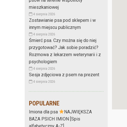
psów na terenie wspólnoty
mieszkaniowej
4 sierpnia 2026
Zostawianie psa pod sklepem i w
innym miejscu publicznym
4 sierpnia 2026
Śmierć psa. Czy można się do niej
przygotować? Jak sobie poradzić?
Rozmowa z lekarzem weterynarii i z
psychologiem
4 sierpnia 2026
Sesja zdjęciowa z psem na prezent
4 sierpnia 2026
POPULARNE
Imiona dla psa
NAJWIĘKSZA
BAZA PSICH IMION [Spis
alfabetyczny A-Z]