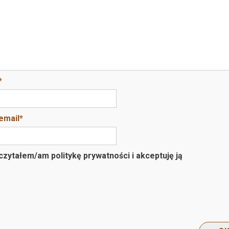
*
email
*
zytałem/am politykę prywatności i akceptuję ją