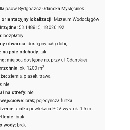
dla psów Bydgoszcz Gdańska Myślęcinek.
 orientacyjny lokalizacji:
Muzeum Wodociągów
łrzędne:
53.148815, 18.026192
p:
bezpłatny
ny otwarcia:
dostępny całą dobę
 na psie odchody:
tak
ng:
miejsca dostępne np. przy ul. Gdańskiej
2
rzchnia:
ok. 1200 m
oże:
ziemia, piasek, trawa
y:
nie
ał na strefy:
nie
 wejściowe:
brak; pojedyncza furtka
dzenie:
siatka powlekana PCV, wys. ok. 1,5 m
tlenie:
brak
o wody:
brak