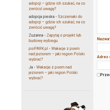
adopcji – gdzie ich szukać, na co
zwrócić uwagę?
adopcja pieska
-
Szczeniaki do
adopcji – gdzie ich szukać, na co
zwrócić uwagę?
Zuzanna
-
Zapytaj o projekt lub
Nazwa
budowę wybiegu
psiPARK.pl
-
Wakacje z psem
nad jeziorem – jaki region Polski
Adres 
wybrać?
Ja
-
Wakacje z psem nad
jeziorem – jaki region Polski
Przec
wybrać?