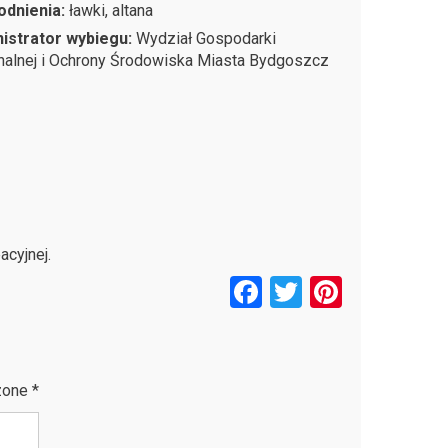
odnienia:
ławki, altana
istrator wybiegu:
Wydział Gospodarki
alnej i Ochrony Środowiska Miasta Bydgoszcz
cyjnej.
F
T
Pi
a
wi
nt
ce
tt
er
b
er
es
zone
*
o
t