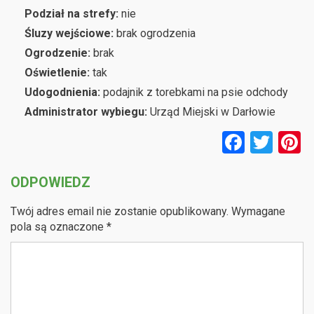
Podział na strefy:
nie
Śluzy wejściowe:
brak ogrodzenia
Ogrodzenie:
brak
Oświetlenie:
tak
Udogodnienia:
podajnik z torebkami na psie odchody
Administrator wybiegu:
Urząd Miejski w Darłowie
F
T
P
a
wi
n
ODPOWIEDZ
ce
tt
e
b
er
e
Twój adres email nie zostanie opublikowany.
Wymagane
o
pola są oznaczone
*
o
k