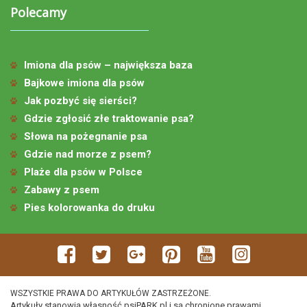
Polecamy
Imiona dla psów – największa baza
Bajkowe imiona dla psów
Jak pozbyć się sierści?
Gdzie zgłosić złe traktowanie psa?
Słowa na pożegnanie psa
Gdzie nad morze z psem?
Plaże dla psów w Polsce
Zabawy z psem
Pies kolorowanka do druku
WSZYSTKIE PRAWA DO ARTYKUŁÓW ZASTRZEŻONE.
Artykuły stanowią własność psiPARK.pl i są chronione prawami