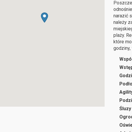
Poszcze
odnośnie
narazić 
należy z
miejskie
plaży. R
które mo
godziny, 
Wspó
Wstę
Godzi
Podł
Agilit
Podzi
Śluzy
Ogro
Oświe