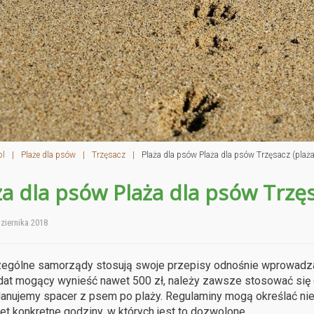
pl
|
Plaże dla psów
|
Trzęsacz
|
Plaża dla psów Plaża dla psów Trzęsacz (plaż
ża dla psów Plaża dla psów Trzę
ziernika 2018
gólne samorządy stosują swoje przepisy odnośnie wprowadzani
at mogący wynieść nawet 500 zł, należy zawsze stosować się 
planujemy spacer z psem po plaży. Regulaminy mogą określać ni
et konkretne godziny, w których jest to dozwolone.