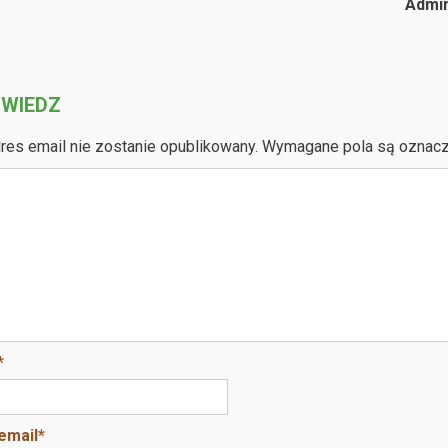
Admin
WIEDZ
res email nie zostanie opublikowany.
Wymagane pola są oznac
*
email
*