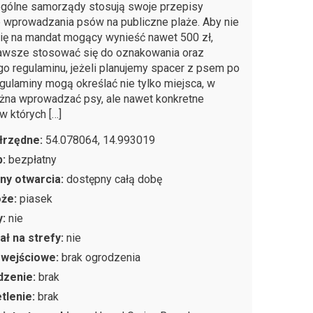
gólne samorządy stosują swoje przepisy
 wprowadzania psów na publiczne plaże. Aby nie
się na mandat mogący wynieść nawet 500 zł,
awsze stosować się do oznakowania oraz
go regulaminu, jeżeli planujemy spacer z psem po
egulaminy mogą określać nie tylko miejsca, w
żna wprowadzać psy, ale nawet konkretne
w których […]
łrzędne:
54.078064, 14.993019
p:
bezpłatny
ny otwarcia:
dostępny całą dobę
oże:
piasek
y:
nie
ał na strefy:
nie
 wejściowe:
brak ogrodzenia
dzenie:
brak
tlenie:
brak