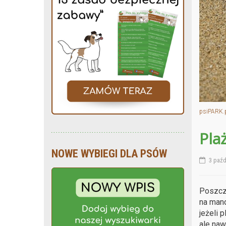
psiPARK.
Pla
NOWE WYBIEGI DLA PSÓW
3 paźd
Poszcze
na mand
jeżeli 
ale naw