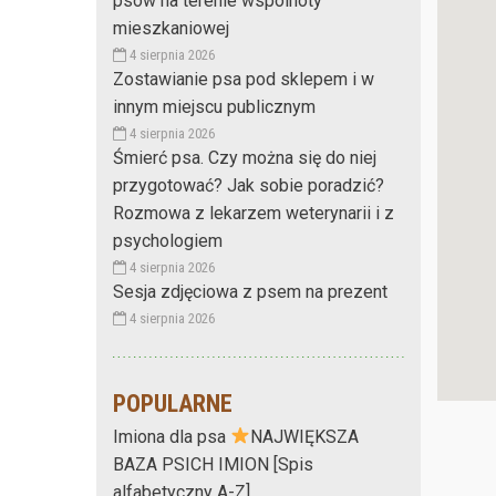
psów na terenie wspólnoty
mieszkaniowej
4 sierpnia 2026
Zostawianie psa pod sklepem i w
innym miejscu publicznym
4 sierpnia 2026
Śmierć psa. Czy można się do niej
przygotować? Jak sobie poradzić?
Rozmowa z lekarzem weterynarii i z
psychologiem
4 sierpnia 2026
Sesja zdjęciowa z psem na prezent
4 sierpnia 2026
POPULARNE
Imiona dla psa
NAJWIĘKSZA
BAZA PSICH IMION [Spis
alfabetyczny A-Z]