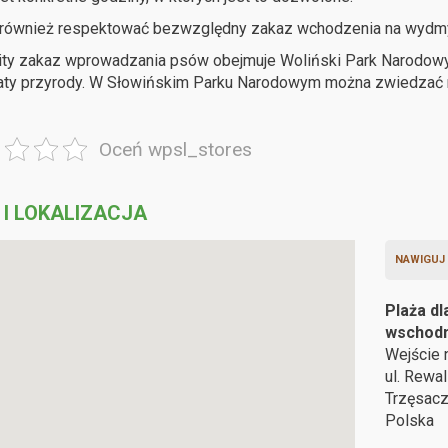
 również respektować bezwzględny zakaz wchodzenia na wydmy,
ty zakaz wprowadzania psów obejmuje Woliński Park Narodowy, 
aty przyrody. W Słowińskim Parku Narodowym można zwiedza
Oceń wpsl_stores
 I LOKALIZACJA
NAWIGUJ
Plaża dl
wschodn
Wejście 
ul. Rewa
Trzęsac
Polska