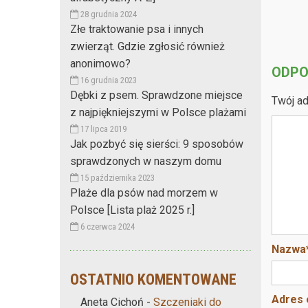
28 grudnia 2024
Złe traktowanie psa i innych
zwierząt. Gdzie zgłosić również
anonimowo?
ODPO
16 grudnia 2023
Dębki z psem. Sprawdzone miejsce
Twój ad
z najpiękniejszymi w Polsce plażami
17 lipca 2019
Jak pozbyć się sierści: 9 sposobów
sprawdzonych w naszym domu
15 października 2023
Plaże dla psów nad morzem w
Polsce [Lista plaż 2025 r.]
6 czerwca 2024
Nazwa
OSTATNIO KOMENTOWANE
Adres 
Aneta Cichoń
-
Szczeniaki do