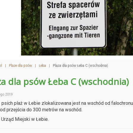
pl
|
Plaże dla psów
|
Łeba
|
Plaża dla psów Łeba C (wschodnia)
ża dla psów Łeba C (wschodnia)
ego 2019
 psich plaż w Łebie zlokalizowana jest na wschód od falochron
od przejścia do 300 metrów na wschód.
: Urząd Miejski w Łebie.