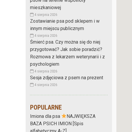
psów na terenie wspólnoty
mieszkaniowej
4 sierpnia 2026
Zostawianie psa pod sklepem i w
innym miejscu publicznym
4 sierpnia 2026
Śmierć psa. Czy można się do niej
przygotować? Jak sobie poradzić?
Rozmowa z lekarzem weterynarii i z
psychologiem
4 sierpnia 2026
Sesja zdjęciowa z psem na prezent
4 sierpnia 2026
POPULARNE
Imiona dla psa
NAJWIĘKSZA
BAZA PSICH IMION [Spis
alfabetyczny A-Z]