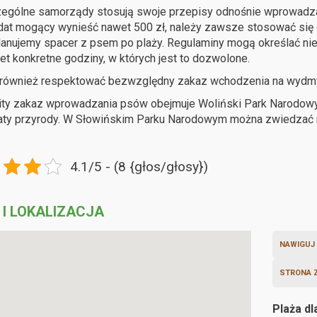
gólne samorządy stosują swoje przepisy odnośnie wprowadzani
at mogący wynieść nawet 500 zł, należy zawsze stosować się 
planujemy spacer z psem po plaży. Regulaminy mogą określać ni
et konkretne godziny, w których jest to dozwolone.
 również respektować bezwzględny zakaz wchodzenia na wydmy,
ty zakaz wprowadzania psów obejmuje Woliński Park Narodowy, 
aty przyrody. W Słowińskim Parku Narodowym można zwiedza
4.1/5 - (8 {głos/głosy})
 I LOKALIZACJA
NAWIGUJ
STRONA 
Plaża d