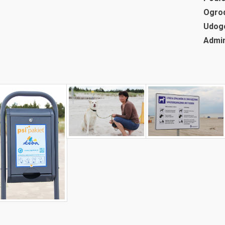
Ogro
Udog
Admin