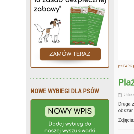
psiPARK.
Pla
NOWE WYBIEGI DLA PSÓW
28 lut
Druga z
obszar 
Zdjęcia