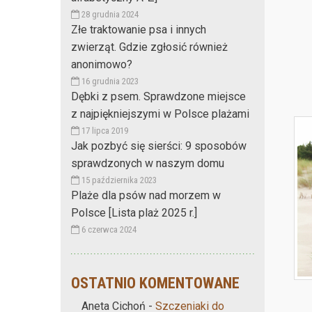
28 grudnia 2024
Złe traktowanie psa i innych
zwierząt. Gdzie zgłosić również
anonimowo?
16 grudnia 2023
Dębki z psem. Sprawdzone miejsce
z najpiękniejszymi w Polsce plażami
17 lipca 2019
Jak pozbyć się sierści: 9 sposobów
sprawdzonych w naszym domu
15 października 2023
Plaże dla psów nad morzem w
Polsce [Lista plaż 2025 r.]
6 czerwca 2024
OSTATNIO KOMENTOWANE
Aneta Cichoń
-
Szczeniaki do