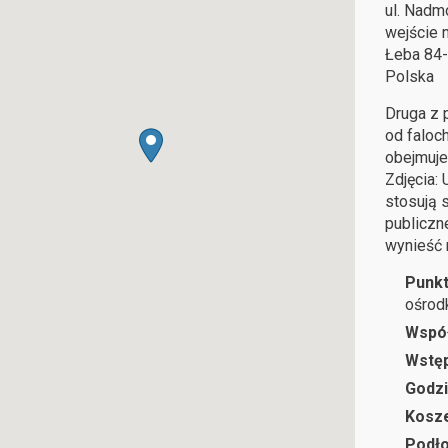
ul. Nadm
wejście 
Łeba
84
Polska
Druga z 
od faloc
obejmuje
Zdjęcia:
stosują 
publiczn
wynieść 
Punkt
ośrod
Wspó
Wstę
Godzi
Kosze
Podł