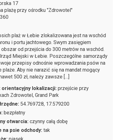
orska 17
na plażę przy ośrodku "Zdrowotel"
-360
psich plaż w Łebie zlokalizowana jest na wschód
hronu i portu jachtowego. Swym zasięgiem
 obszar od przejścia do 300 metrów na wschód.
 Urząd Miejski w Łebie. Poszczególne samorządy
swoje przepisy odnośnie wprowadzania psów na
e plaże. Aby nie narazić się na mandat mogący
nawet 500 zł, należy zawsze […]
 orientacyjny lokalizacji:
przejście przy
kach Zdrowotel, Grand Park
łrzędne:
54.769728, 17.579200
p:
bezpłatny
ny otwarcia:
czynny całą dobę
 na psie odchody:
tak
oże:
piasek