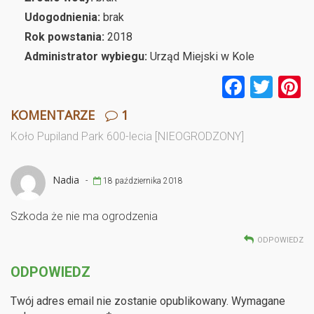
Udogodnienia:
brak
Rok powstania:
2018
Administrator wybiegu:
Urząd Miejski w Kole
F
T
P
a
wi
n
KOMENTARZE
1
ce
tt
e
Koło Pupiland Park 600-lecia [NIEOGRODZONY]
b
er
e
o
Nadia
-
18 października 2018
o
k
Szkoda że nie ma ogrodzenia
ODPOWIEDZ
ODPOWIEDZ
Twój adres email nie zostanie opublikowany.
Wymagane