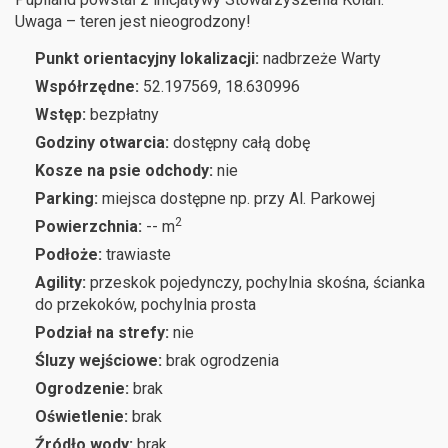
Uwaga – teren jest nieogrodzony!
Punkt orientacyjny lokalizacji:
nadbrzeże Warty
Współrzędne:
52.197569, 18.630996
Wstęp:
bezpłatny
Godziny otwarcia:
dostępny całą dobę
Kosze na psie odchody:
nie
Parking:
miejsca dostępne np. przy Al. Parkowej
2
Powierzchnia:
-- m
Podłoże:
trawiaste
Agility:
przeskok pojedynczy, pochylnia skośna, ścianka
do przekoków, pochylnia prosta
Podział na strefy:
nie
Śluzy wejściowe:
brak ogrodzenia
Ogrodzenie:
brak
Oświetlenie:
brak
Źródło wody:
brak