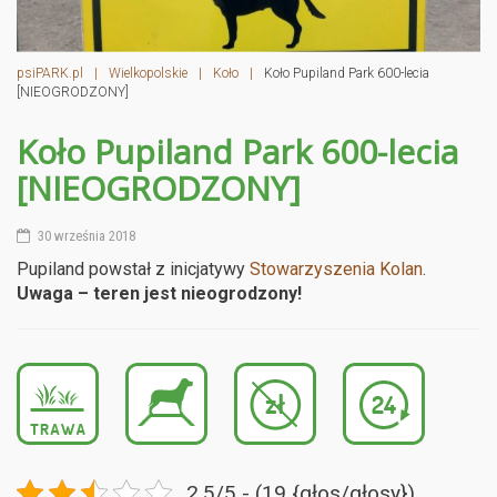
psiPARK.pl
|
Wielkopolskie
|
Koło
|
Koło Pupiland Park 600-lecia
[NIEOGRODZONY]
Koło Pupiland Park 600-lecia
[NIEOGRODZONY]
30 września 2018
Pupiland powstał z inicjatywy
Stowarzyszenia Kolan
.
Uwaga – teren jest nieogrodzony!
2.5/5 - (19 {głos/głosy})