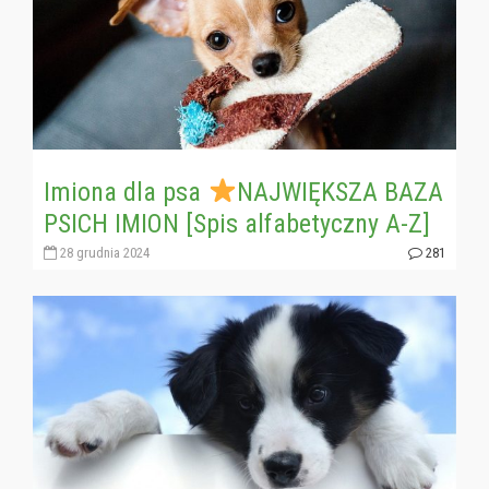
Imiona dla psa
NAJWIĘKSZA BAZA
PSICH IMION [Spis alfabetyczny A-Z]
28 grudnia 2024
281