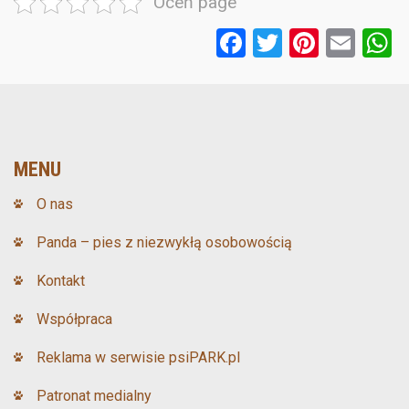
Oceń page
F
T
Pi
E
a
wi
nt
m
ce
tt
er
ail
a
b
er
es
o
t
MENU
o
O nas
k
Panda – pies z niezwykłą osobowością
Kontakt
Współpraca
Reklama w serwisie psiPARK.pl
Patronat medialny