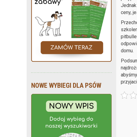
Jednak 
ceny, j
Przecho
szkolen
pitbull
odpowie
domu.
Podsumo
najdroż
abyśmy 
przyjac
NOWE WYBIEGI DLA PSÓW