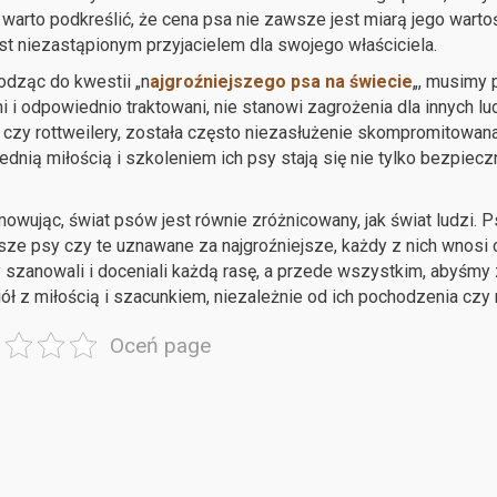
warto podkreślić, że cena psa nie zawsze jest miarą jego warto
est niezastąpionym przyjacielem dla swojego właściciela.
dząc do kwestii „n
ajgroźniejszego psa na świecie
„, musimy 
i i odpowiednio traktowani, nie stanowi zagrożenia dla innych ludz
e czy rottweilery, została często niezasłużenie skompromitowana.
dnią miłością i szkoleniem ich psy stają się nie tylko bezpiecz
wując, świat psów jest równie zróżnicowany, jak świat ludzi. Psy
sze psy czy te uznawane za najgroźniejsze, każdy z nich wnosi
szanowali i doceniali każdą rasę, a przede wszystkim, abyśmy
iół z miłością i szacunkiem, niezależnie od ich pochodzenia czy r
Oceń page