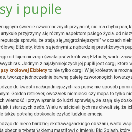
sy i pupile
nującym świecie czworonożnych przyjaciół, nie ma chyba psa, któr
 artykule przyjrzymy się różnym aspektom psiego życia, od niez
 reputacja sprawia, że stają się „najgroźniejszymi” w oczach ni
ólowej Elżbiety, które są jednymi z najbardziej prestiżowych pupi
jąc od tajemniczego świata psów królowej Elżbiety, warto zauważ
awych ras. Jednym z najsłynniejszych jej pupili jest corgi, które
k
psy królowej Elżbiety
to nie tylko corgi. W jej królestwie możn
ras, tworząc jednocześnie barwną paletę czworonogich towarzys
dząc do kwestii najłagodniejszych ras psów, nie sposób pom
nym. Golden retriever, owczarek niemiecki czy mops to tylko ni
 Ich wierność i przywiązanie do ludzi sprawiają, że stają się do
, jak i starszych osób. Wielu właścicieli tych ras chwali się, że 
ale także potrafią doskonale czytać ludzkie emocje.
odząc do nieco bardziej ekstrawaganckiego obszaru, warto ws
a obecnie tybetańskiemu mastifowi o imieniu Big Splash, który