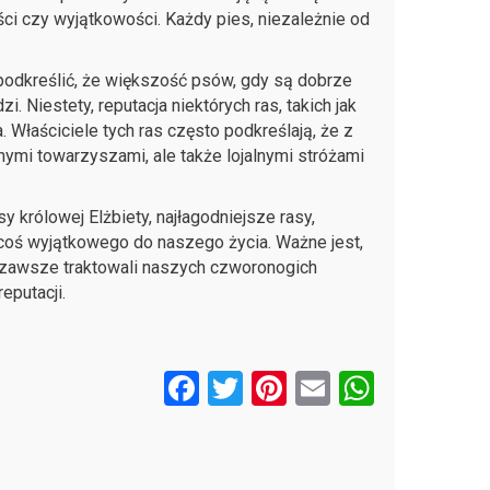
ści czy wyjątkowości. Każdy pies, niezależnie od
podkreślić, że większość psów, gdy są dobrze
i. Niestety, reputacja niektórych ras, takich jak
 Właściciele tych ras często podkreślają, że z
nymi towarzyszami, ale także lojalnymi stróżami
 królowej Elżbiety, najłagodniejsze rasy,
 coś wyjątkowego do naszego życia. Ważne jest,
 zawsze traktowali naszych czworonogich
eputacji.
F
T
Pi
E
W
a
wi
nt
m
h
ce
tt
er
ail
at