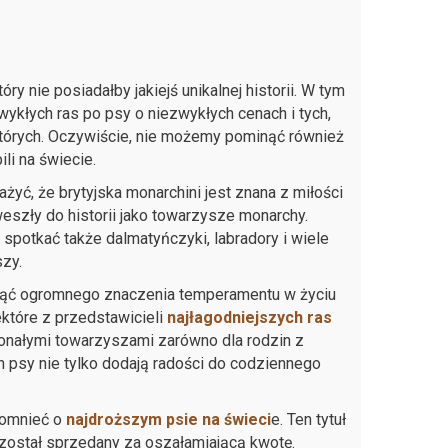
y nie posiadałby jakiejś unikalnej historii. W tym
wykłych ras po psy o niezwykłych cenach i tych,
ektórych. Oczywiście, nie możemy pominąć również
li na świecie.
yć, że brytyjska monarchini jest znana z miłości
 weszły do historii jako towarzysze monarchy.
a spotkać także dalmatyńczyki, labradory i wiele
zy.
inąć ogromnego znaczenia temperamentu w życiu
ektóre z przedstawicieli
najłagodniejszych ras
skonałymi towarzyszami zarówno dla rodzin z
ich psy nie tylko dodają radości do codziennego
pomnieć o
najdroższym psie na świeci
e. Ten tytuł
 został sprzedany za oszałamiającą kwotę.