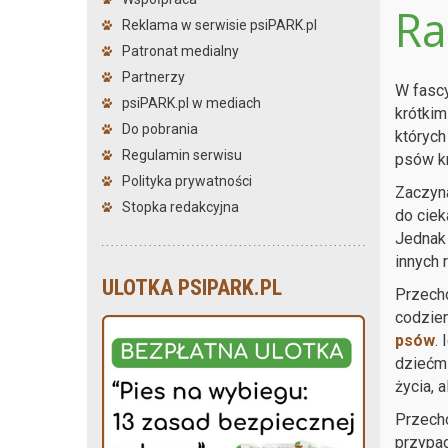
Ra
Reklama w serwisie psiPARK.pl
Patronat medialny
Partnerzy
W fascy
psiPARK.pl w mediach
krótkim
Do pobrania
których
Regulamin serwisu
psów kr
Polityka prywatności
Zaczyna
Stopka redakcyjna
do ciek
Jedna
innych 
ULOTKA PSIPARK.PL
Przecho
codzien
psów
.
dziećmi
życia, 
Przech
przypad