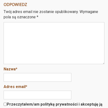
ce
tt
er
ail
a
ODPOWIEDZ
b
er
es
Twój adres email nie zostanie opublikowany.
Wymagane
o
t
pola są oznaczone
*
o
k
Nazwa
*
Adres email
*
Przeczytałem/am politykę prywatności i akceptuję ją