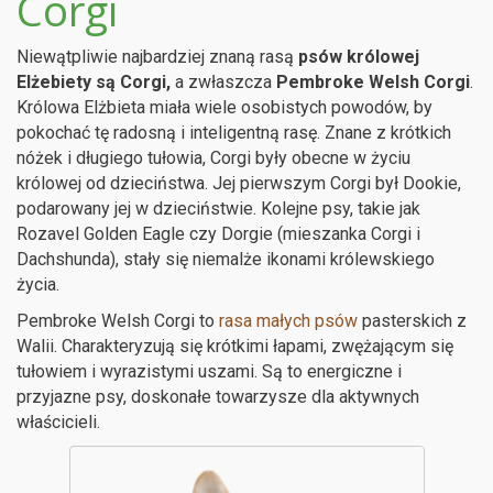
Corgi
Niewątpliwie najbardziej znaną rasą
psów królowej
Elżebiety są Corgi,
a zwłaszcza
Pembroke Welsh Corgi
.
Królowa Elżbieta miała wiele osobistych powodów, by
pokochać tę radosną i inteligentną rasę. Znane z krótkich
nóżek i długiego tułowia, Corgi były obecne w życiu
królowej od dzieciństwa. Jej pierwszym Corgi był Dookie,
podarowany jej w dzieciństwie. Kolejne psy, takie jak
Rozavel Golden Eagle czy Dorgie (mieszanka Corgi i
Dachshunda), stały się niemalże ikonami królewskiego
życia.
Pembroke Welsh Corgi to
rasa małych psów
pasterskich z
Walii. Charakteryzują się krótkimi łapami, zwężającym się
tułowiem i wyrazistymi uszami. Są to energiczne i
przyjazne psy, doskonałe towarzysze dla aktywnych
właścicieli.