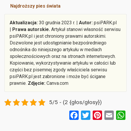
Najdroższy pies świata
Aktualizacja:
30 grudnia 2023 r. |
Autor:
psiPARK.pl
|
Prawa autorskie.
Artykuł stanowi własność serwisu
psiPARK.pl i jest chroniony prawami autorskimi.
Dozwolone jest udostępnianie bezpośredniego
odnośnika do niniejszego artykułu w mediach
społecznościowych oraz na stronach internetowych.
Kopiowanie, wykorzystywanie artykułu w całości lub
części bez pisemnej zgody właściciela serwisu
psiPARK.pl jest zabronione i może być ścigane
prawnie.
Zdjęcie:
Canva.com
5/5 - (2 {głos/głosy})
F
T
Pi
E
a
wi
nt
m