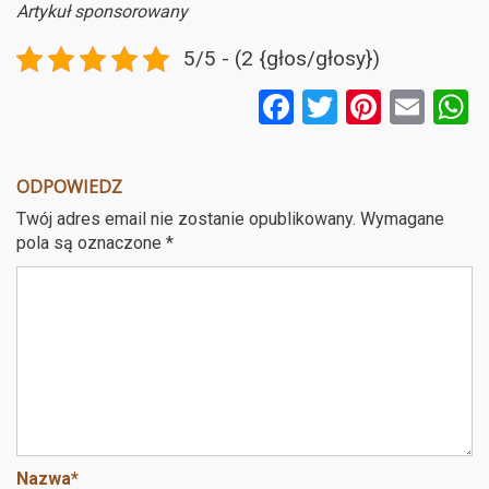
Artykuł sponsorowany
5/5 - (2 {głos/głosy})
F
T
Pi
E
a
wi
nt
m
ce
tt
er
ail
a
ODPOWIEDZ
b
er
es
Twój adres email nie zostanie opublikowany.
Wymagane
o
t
pola są oznaczone
*
o
k
Nazwa
*