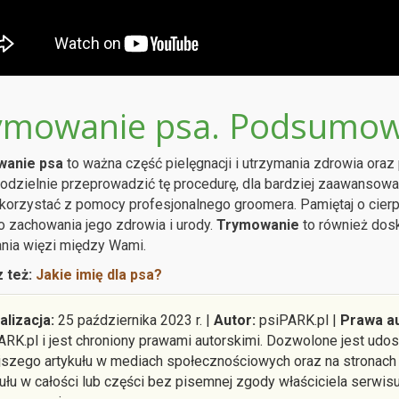
ymowanie psa. Podsumow
anie psa
to ważna część pielęgnacji i utrzymania zdrowia oraz
odzielnie przeprowadzić tę procedurę, dla bardziej zaawans
korzystać z pomocy profesjonalnego groomera. Pamiętaj o cierpl
o zachowania jego zdrowia i urody.
Trymowanie
to również dosk
nia więzi między Wami.
 też:
Jakie imię dla psa?
alizacja:
25 października 2023 r. |
Autor:
psiPARK.pl |
Prawa au
ARK.pl i jest chroniony prawami autorskimi. Dozwolone jest ud
ejszego artykułu w mediach społecznościowych oraz na stronach
kułu w całości lub części bez pisemnej zgody właściciela serwis