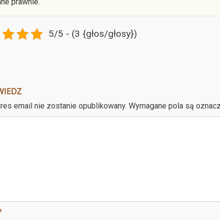
ane prawnie.
5/5 - (3 {głos/głosy})
WIEDZ
res email nie zostanie opublikowany.
Wymagane pola są oznac
*