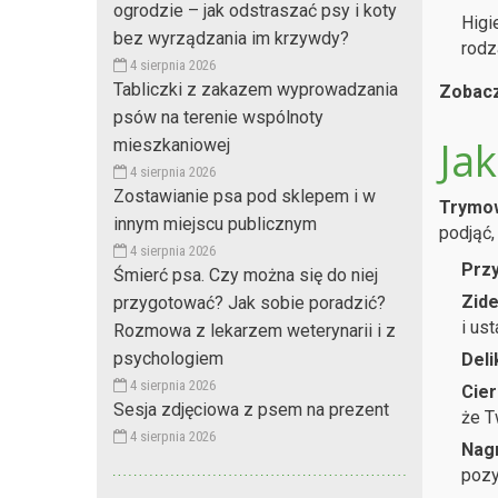
ogrodzie – jak odstraszać psy i koty
Higi
bez wyrządzania im krzywdy?
rodz
4 sierpnia 2026
Tabliczki z zakazem wyprowadzania
Zobacz
psów na terenie wspólnoty
Ja
mieszkaniowej
4 sierpnia 2026
Zostawianie psa pod sklepem i w
Trymow
innym miejscu publicznym
podjąć
4 sierpnia 2026
Przy
Śmierć psa. Czy można się do niej
Zide
przygotować? Jak sobie poradzić?
i ust
Rozmowa z lekarzem weterynarii i z
psychologiem
Deli
4 sierpnia 2026
Cier
Sesja zdjęciowa z psem na prezent
że T
4 sierpnia 2026
Nag
pozy