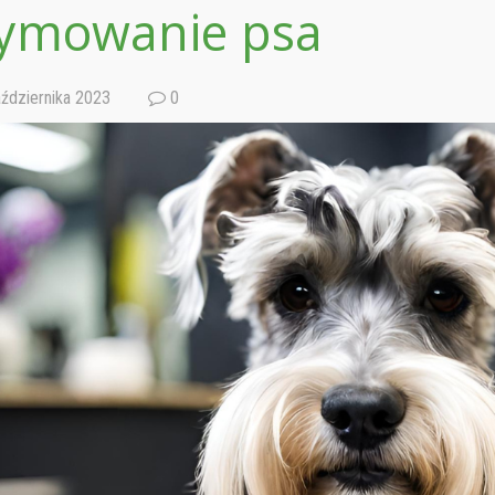
ymowanie psa
ździernika 2023
0