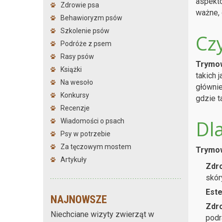
aspektó
Zdrowie psa
ważne, 
Behawioryzm psów
Szkolenie psów
Cz
Podróże z psem
Rasy psów
Trymow
Książki
takich 
Na wesoło
głównie 
Konkursy
gdzie t
Recenzje
Dl
Wiadomości o psach
Psy w potrzebie
Za tęczowym mostem
Trymow
Artykuły
Zdro
skór
Este
NAJNOWSZE
Zdro
Niechciane wizyty zwierząt w
podr