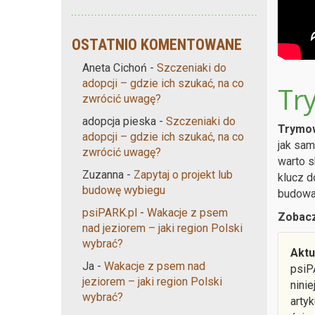
OSTATNIO KOMENTOWANE
Aneta Cichoń
-
Szczeniaki do
adopcji – gdzie ich szukać, na co
Tr
zwrócić uwagę?
adopcja pieska
-
Szczeniaki do
Trymow
adopcji – gdzie ich szukać, na co
jak sam
zwrócić uwagę?
warto s
Zuzanna
-
Zapytaj o projekt lub
klucz d
budowę wybiegu
budowa
psiPARK.pl
-
Wakacje z psem
Zobacz
nad jeziorem – jaki region Polski
wybrać?
Aktu
Ja
-
Wakacje z psem nad
psiP
jeziorem – jaki region Polski
nini
wybrać?
arty