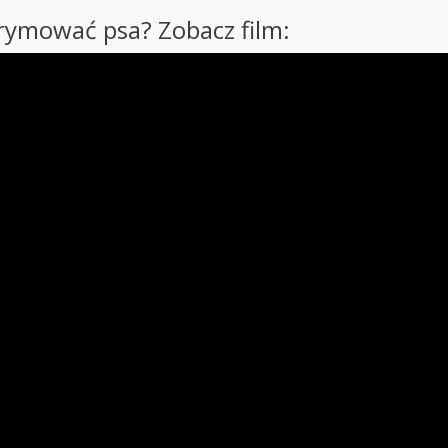
trymować psa? Zobacz film: