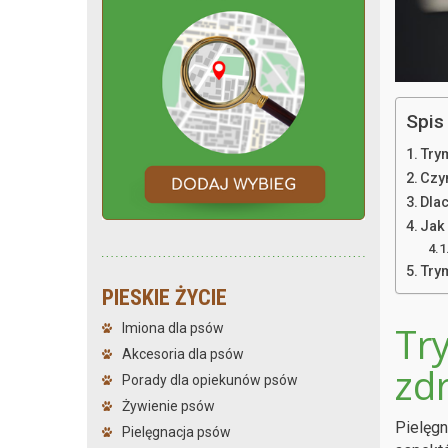
Spis 
Try
Czy
Dla
Jak
Try
PIESKIE ŻYCIE
Tr
Imiona dla psów
Akcesoria dla psów
zd
Porady dla opiekunów psów
Żywienie psów
Pielęgn
Pielęgnacja psów