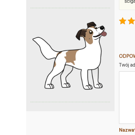
ścig
ODPO
Twój ad
Nazwa