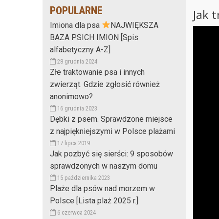
POPULARNE
Jak 
Imiona dla psa
NAJWIĘKSZA
BAZA PSICH IMION [Spis
alfabetyczny A-Z]
28 grudnia 2024
Złe traktowanie psa i innych
zwierząt. Gdzie zgłosić również
anonimowo?
16 grudnia 2023
Dębki z psem. Sprawdzone miejsce
z najpiękniejszymi w Polsce plażami
17 lipca 2019
Jak pozbyć się sierści: 9 sposobów
sprawdzonych w naszym domu
15 października 2023
Plaże dla psów nad morzem w
Polsce [Lista plaż 2025 r.]
6 czerwca 2024