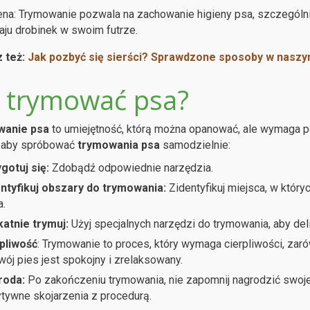
ena: Trymowanie pozwala na zachowanie higieny psa, szczególni
aju drobinek w swoim futrze.
 też:
Jak pozbyć się sierści? Sprawdzone sposoby w nasz
k trymować psa?
anie psa
to umiejętność, którą można opanować, ale wymaga pe
, aby spróbować
trymowania psa
samodzielnie:
gotuj się:
Zdobądź odpowiednie narzędzia.
ntyfikuj obszary do trymowania:
Zidentyfikuj miejsca, w któryc
a.
katnie trymuj:
Użyj specjalnych narzędzi do trymowania, aby del
pliwość
: Trymowanie to proces, który wymaga cierpliwości, zarów
wój pies jest spokojny i zrelaksowany.
roda:
Po zakończeniu trymowania, nie zapomnij nagrodzić swoje
tywne skojarzenia z procedurą.