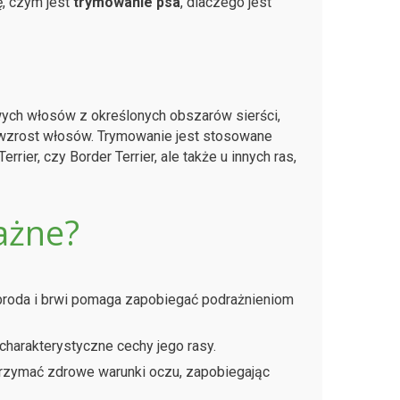
ę, czym jest
trymowanie psa
, dlaczego jest
twych włosów z określonych obszarów sierści,
rny wzrost włosów. Trymowanie jest stosowane
rrier, czy Border Terrier, ale także u innych ras,
ażne?
roda i brwi pomaga zapobiegać podrażnieniom
harakterystyczne cechy jego rasy.
utrzymać zdrowe warunki oczu, zapobiegając