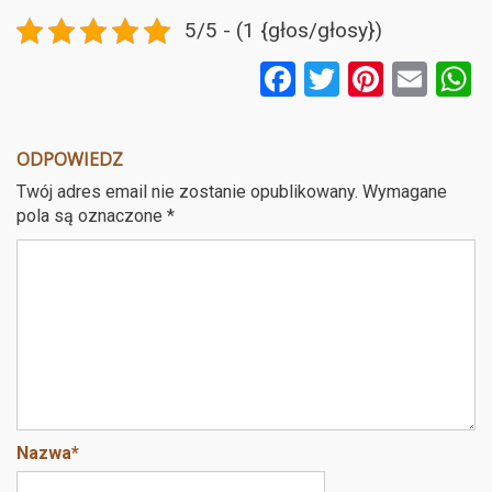
5/5 - (1 {głos/głosy})
F
T
Pi
E
a
wi
nt
m
ce
tt
er
ail
a
ODPOWIEDZ
b
er
es
Twój adres email nie zostanie opublikowany.
Wymagane
o
t
pola są oznaczone
*
o
k
Nazwa
*