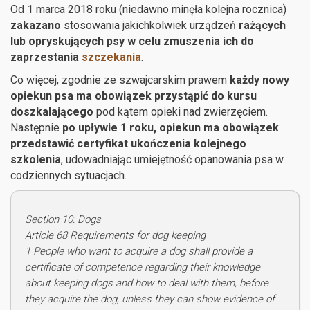
Od 1 marca 2018 roku (niedawno minęła kolejna rocznica)
zakazano
stosowania jakichkolwiek urządzeń
rażących
lub opryskujących psy
w celu zmuszenia ich do
zaprzestania
szczekania
.
Co więcej, zgodnie ze szwajcarskim prawem
każdy nowy
opiekun psa ma obowiązek przystąpić do kursu
doszkalającego
pod kątem opieki nad zwierzęciem.
Następnie
po upływie 1 roku, opiekun ma obowiązek
przedstawić certyfikat ukończenia kolejnego
szkolenia
, udowadniając umiejętność opanowania psa w
codziennych sytuacjach.
Section 10: Dogs
Article 68 Requirements for dog keeping
1 People who want to acquire a dog shall provide a
certificate of competence regarding their knowledge
about keeping dogs and how to deal with them, before
they acquire the dog, unless they can show evidence of