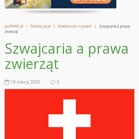
psiPARK.pl
|
Pieskie życie
|
Wiadomości o psach
|
Szwajcaria a prawa
zwierząt
Szwajcaria a prawa
zwierząt
19 marca 2020
0