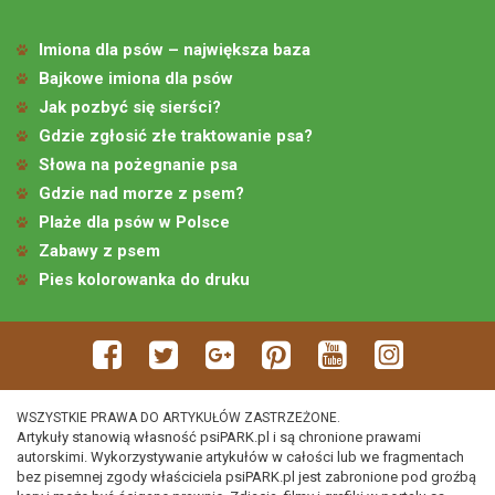
Imiona dla psów – największa baza
Bajkowe imiona dla psów
Jak pozbyć się sierści?
Gdzie zgłosić złe traktowanie psa?
Słowa na pożegnanie psa
Gdzie nad morze z psem?
Plaże dla psów w Polsce
Zabawy z psem
Pies kolorowanka do druku
WSZYSTKIE PRAWA DO ARTYKUŁÓW ZASTRZEŻONE.
Artykuły stanowią własność psiPARK.pl i są chronione prawami
autorskimi. Wykorzystywanie artykułów w całości lub we fragmentach
bez pisemnej zgody właściciela psiPARK.pl jest zabronione pod groźbą