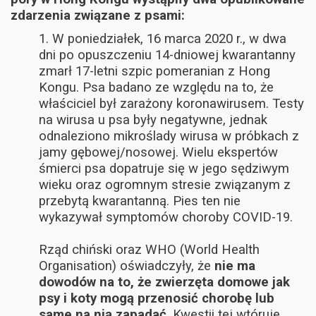
zdarzenia związane z psami:
1. W poniedziałek, 16 marca 2020 r., w dwa
dni po opuszczeniu 14-dniowej kwarantanny
zmarł 17-letni szpic pomeranian z Hong
Kongu. Psa badano ze względu na to, że
właściciel był zarażony koronawirusem. Testy
na wirusa u psa były negatywne, jednak
odnaleziono mikroślady wirusa w próbkach z
jamy gębowej/nosowej. Wielu ekspertów
śmierci psa dopatruje się w jego sędziwym
wieku oraz ogromnym stresie związanym z
przebytą kwarantanną. Pies ten nie
wykazywał symptomów choroby COVID-19.
Rząd chiński oraz WHO (World Health
Organisation) oświadczyły, że
nie ma
dowodów na to, że zwierzęta domowe jak
psy i koty mogą przenosić chorobę lub
same na nią zapadać
. Kwestii tej wtóruje