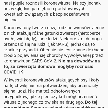
nasi pupile roznosili koronawirusa. Należy jednak
bezwzględnie pamiętać o podstawowych
kwestiach związanych z bezpieczeństwem i
higieną.
Koronawirusy tworzą dużą rodzinę wirusów. Jedne
z nich atakują różne gatunki zwierząt (nietoperze,
bydło, wielbłądy), inne ludzi. Niektóre z nich mogą
przenosić się na ludzi (jak SARS), jednak są to
rzadkie przypadki. Obecnie nie jest znane dokładne
źródło pojawienia się choroby wywoływanej przez
koronawirusa SARS-CoV-2.
Nie ma dowodów na
to, że zwierzęta domowe mogłyby roznosić
COVID-19
.
W kwestii koronawirusów atakujących psy i koty
na tę chwilę nie ma potwierdzeń, aby przenosiły
się na ludzi. Nie ma też odnotowanych
przypadków, gdzie pies czy kot mógł przenieść
wirusa z jednego człowieka na drugiego.
Do tej
pory w Hong Kongu wystąpiły dwa opublikowane