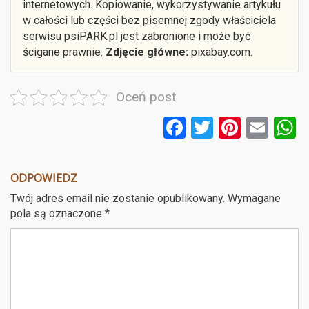
internetowych. Kopiowanie, wykorzystywanie artykułu
w całości lub części bez pisemnej zgody właściciela
serwisu psiPARK.pl jest zabronione i może być
ścigane prawnie.
Zdjęcie główne:
pixabay.com.
Oceń post
F
T
Pi
E
a
wi
nt
m
ce
tt
er
ail
a
ODPOWIEDZ
b
er
es
Twój adres email nie zostanie opublikowany.
Wymagane
o
t
pola są oznaczone
*
o
k