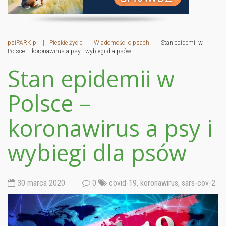
psiPARK.pl
|
Pieskie życie
|
Wiadomości o psach
|
Stan epidemii w
Polsce – koronawirus a psy i wybiegi dla psów
Stan epidemii w
Polsce –
koronawirus a psy i
wybiegi dla psów
30 marca 2020
0
covid-19
,
koronawirus
,
sars-cov-2